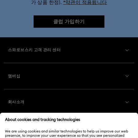
가 상품 한정).
*약관이 적용됩니다
클럽 가입하기
스와로브스키 고객 관리 센터
고객 서비스 개요
멤버십
주문 상태
회원가입
기프트 카드 잔액
회사소개
Swarovski Club
배송
Swarovski 소개
Swarovski Crystal Society (SCS)
반품 및 교환
법적고지
채용 정보