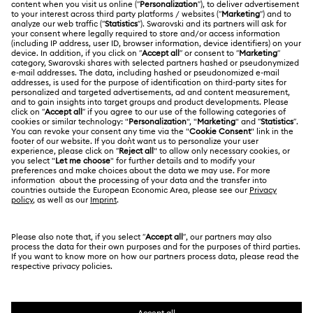
온라인 수선 문의
저작권
Alumni Community
대한민국
문의
이용약관
한국어
English
프로페셔널
사이즈 참조
개인정보 보호
사이트 맵
매장 검색
쿠키 동의
Swarovski Created Diamonds
예약하기
회사 정보
Kristallwelten
REACH 정보
Code of Conduct & Policies
㈜ 스와로브스키코리아 | CEO 신은정 서울시 강남구 도
산대로 456 (청담동 백영빌딩 10-12층) 06062 | 사업자등
정보보호 동의서
록번호
211-86-96219
| 통신판매업신고번호 2013-서울강
남-01540 | 호스팅 서비스 제공자: Swarovski Crystal
Online AG, Daniel Swarovski Corporation AG and D.
Swarovski & Co 및 Swarovski AG | 대표번호 1661-
9060 | 고객센터 1522-9065 | 온라인 구매고객상담
kr.shophelp@swarovski.com | 고객님이 현금 결제한 금
액에 대해, 스와로브스키에서 가입한 KG 이니시스 구매안
전 서비스를 통해 안전 거래를 보장받을 수 있습니다.
SWAROVSKI 및 SWAN 로고는 Swarovski AG의 등록상
표입니다.