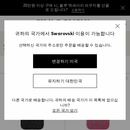
25만원 이상 구매 시, 블루 액세서리 파우치를 선물
로 드립니다.*
쇼핑하기
25만원 이상 구매 시, 블루 액세서리 파우치를 선물
Accesskeys list
0
로 드립니다.*
쇼핑하기
0 - Header
귀하의 국가에서 Swarovski 이용이 가능합니다
iPhone® 16 폰 케이스 및 커버
25만원 이상 구매 시, 블루 액세서리 파우치를 선물
1 - Main content
로 드립니다.*
쇼핑하기
선택하신 국가의 주소로만 주문을 배송할 수 있습니다.
iPhone® 16에 딱 맞는 우아한 크리스털 장식의 케이스와 커버를 만나보세요. 세련된
2 - Footer
디자인과 완벽한 기기 보호 모두를 제공합니다.
3 - Filter
변경하기 미국
5 결과
필터
정렬
필
정
4 - Search results
터
렬
유지하기 대한민국
다른 국가로 배송합니다. 귀하의 배송 국가가 이 목록에 없으십
니까?
모든 국가 보기