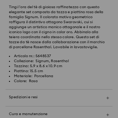
Costo di spedizione: EUR 6.50
Tingi l’ora del tè di gioiosa raffinatezza con questo
Spedizione gratuita per ordini superiori a: EUR 99
elegante set composto da tazza e piattino rosa della
famiglia Signum. Il colorato motivo geometrico
raffigura il distintivo ottagono Swarovski, cui si
Spedizione espressa - FedEx
aggiunge un artistico manico ottagonale e il nostro
iconico logo con il cigno in color oro. Abbinalo alla
teiera coordinata nello stesso colore. Questo set di
Gli ordini inoltrati dal lunedì al venerdì entro le ore
tazze da tè nasce dalla collaborazione con il marchio
14:30 CET verranno elaborati e spediti lo stesso giorno
di porcellane Rosenthal. Lavabile in lavastoviglie.
lavorativo.
Il cristallo Swarovski è un materiale delicato che deve
Tempi di spedizione standard: 1-2 giorni lavorativi
essere maneggiato con particolare cura. Per
Articolo nr.: 5648537
dopo l'elaborazione e spedizione.
garantire che il tuo prodotto Swarovski rimanga nelle
Collezione: Signum, Rosenthal
Costo di spedizione: EUR 17.50
migliori condizioni possibili per un periodo di tempo
Tazzina: 5.9 x 8.6 x 10.9 cm
prolungato, osserva i consigli seguenti:
Piattino: 15.5 cm
Materiale: Porcellana
Swarovski non è in grado di effettuare consegne a
Gioielli e orologi:
Colore: Rosa
caselle postali o indirizzi APO/FPO.
Riponi il tuo gioiello nella confezione originale o in un
astuccio morbido per evitare graffi.
Per i prodotti Crystal Myriad, su licenza e Creators
Evita il contatto con l’acqua Togli i gioielli prima di
Spedizioni e resi
Rendi il tuo regalo ancora più speciale grazie alla
Lab,ti ricordiamo che la spedizione del pacco
lavarti le mani, nuotare e/o applicare prodotti (ad es.
prestigiosa confezione brandizzata, impreziosita da
potrebbe richiedere fino a due settimane e che
profumo, lacca per capelli, sapone o creme), dal
un fiocco colorato. Potrai anche includere un biglietto
riceverai una notifica tramite e-mail.
momento che ciò può danneggiare il metallo e ridurre
Cura e manutenzione
d'auguri personalizzato.
la durata della placcatura, oltre a causare