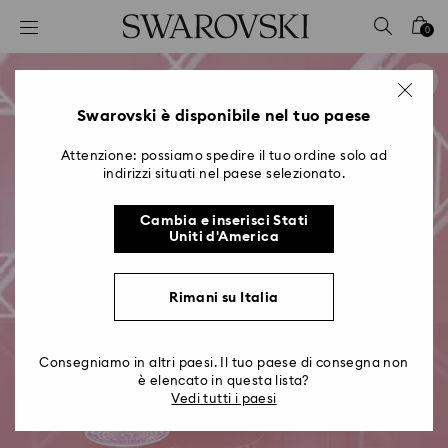
Accesskeys list
0
0 - Header
1 - Main content
2 - Footer
Swarovski è disponibile nel tuo paese
Attenzione: possiamo spedire il tuo ordine solo ad
indirizzi situati nel paese selezionato.
Cambia e inserisci Stati
Uniti d'America
Rimani su Italia
Consegniamo in altri paesi. Il tuo paese di consegna non
è elencato in questa lista?
Vedi tutti i paesi