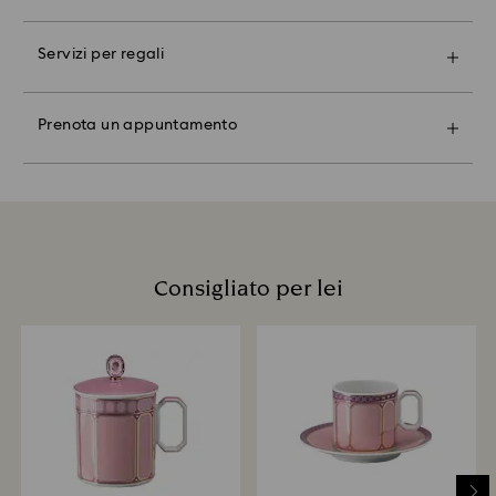
scolorimento e perdita di brillantezza del cristallo.
Prenota un appuntamento contattando il tuo negozio
Per Swarovski la soddisfazione del cliente è di
Nota bene:
Evita gli urti (ad es. forti impatti contro oggetti) che
Swarovski locale e scopri l’eccezionale savoir-faire
massima priorità . Puoi restituire il tuo ordine online
Scegliendo l'opzione regalo, i tuoi articoli verranno
possono graffiare o scheggiare il cristallo.
Servizi per regali
Swarovski. Risplendi con le nostre radiose collezioni,
fino a 30 giorni dalla ricezione. La nostra politica
inseriti in una confezione unica. Se desideri
esplora prodotti concepiti su misura per esprimerti in
relativa ai resi copre tutti gli articoli, compresi quelli in
aggiungere un biglietto personalizzato, ne verrà
Soggetti in Cristallo e Oggetti decorativi:
libertà e trova il regalo perfetto con l’aiuto dei nostri
promozione o in vendita (ad eccezione delle Carte
inserito uno per ogni ordine.
Lucida con attenzione il tuo prodotto con un panno
Prenota un appuntamento
Crystal Expert.
regalo e delle Maschere Swarovski, per motivi igenici
morbido e privo di lanugine, oppure lavalo a mano
Gli appuntamenti sono limitati e disponibili solo in
dopo che la confezione è stata aperta).
Un regalo sostenibile:
con acqua tiepida. Non immergere i prodotti in
negozi selezionati.
I materiali usati per le nostre confezioni regalo sono
cristallo in acqua. Asciugali con un panno morbido e
stati accuratamente scelti per essere rispettosi
privo di lanugine, per massimizzarne la brillantezza.
Quanto tempo occorre per l'elaborazione dei resi?
dell'ambiente.
Evita il contatto con materiali duri e abrasivi e con
Prenota un appuntamento
Alla ricezione del tuo reso, lo registreremo e riceverai
detergenti per vetri/finestre. Nella manipolazione del
una notifica e-mail una volta elaborato. La
cristallo, si consiglia di indossare guanti in cotone per
trasmissione del rimborso dipenderà quindi dalle linee
Consigliato per lei
evitare di lasciare impronte.
guida del tuo istituto finanziario e l'accredito del
rimborso tramite lo stesso metodo di pagamento
utilizzato per inoltrare l'ordine potrà richiedere fino a
3-7 giorni lavorativi. L'intero processo di rimborso può
richiedere fino a 3-4 settimane dalla data di
spedizione.
Resi tramite negozio Swarovski : La trasmissione del
rimborso potrà richiedere fino a 3-7 giorni lavorativi