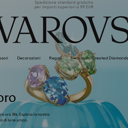
uita
Spedizione standard gratuita
Spe
 EUR
per importi superiori a 99 EUR
per
sori
Decorazioni
Regali
Swarovski Created Diamond
oro
ra oro 18k. Esplora la nostra
co di luce unico.