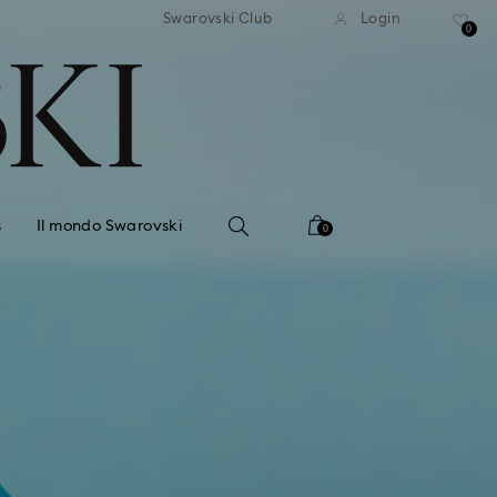
dizione standard gratuita
Spedizione standard gra
Swarovski Club
Login
 importi superiori a 99 EUR
per importi superiori a 9
0
s
Il mondo Swarovski
0