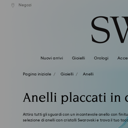
izione standard gratuita
Spedizione standard grat
Negozi
Accesskeys list
importi superiori a 99 EUR
per importi superiori a 99
0 - Header
1 - Main content
2 - Footer
3 - Filter
4 - Search results
Nuovi arrivi
Gioielli
Orologi
Acces
Pagina iniziale
Gioielli
Anelli
Anelli placcati in 
Attira tutti gli sguardi con un incantevole anello con finitu
selezione di anelli con cristalli Swarovski e trova il tuo toc