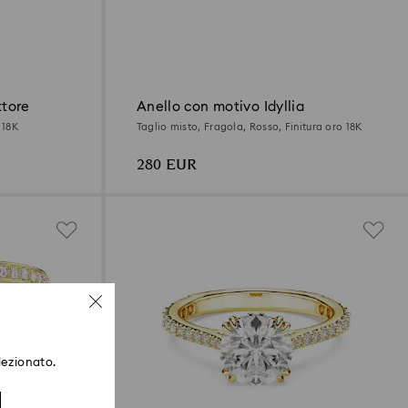
ttore
Anello con motivo Idyllia
 18K
Taglio misto, Fragola, Rosso, Finitura oro 18K
280 EUR
lezionato.