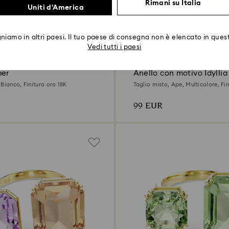
Rimani su Italia
Uniti d'America
iamo in altri paesi. Il tuo paese di consegna non è elencato in quest
Vedi tutti i paesi
ber
Anello con motivo Idyllia
Bianco, Finitura oro 18K
Taglio misto, Ape, Multicolore, Fin
99 EUR