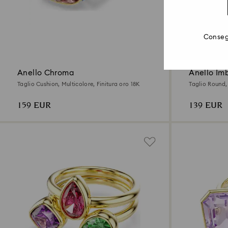
Consegn
Anello Chroma
Anello Im
Taglio Cushion, Multicolore, Finitura oro 18K
Taglio Round, 
159 EUR
139 EUR