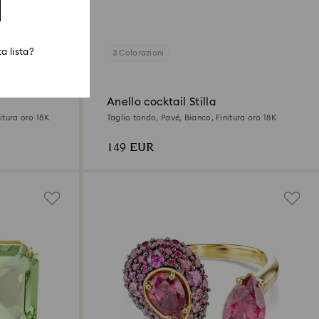
a lista?
3 Colorazioni
Anello cocktail Stilla
itura oro 18K
Taglio tondo, Pavé, Bianco, Finitura oro 18K
149 EUR