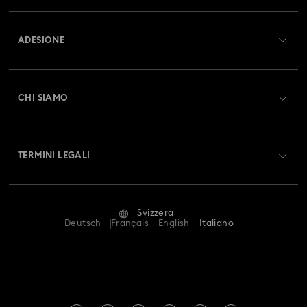
Panoramica Servizio clienti
ADESIONE
Stato dell'ordine
Registrati
Saldo Carta Regalo
CHI SIAMO
Swarovski Club
Spedizioni
A proposito di Swarovski
Swarovski Crystal Society (SCS)
Resi & Cambi
TERMINI LEGALI
Lavora con noi
Stato della riparazione
Condizioni D’Uso
Alumni Community
Svizzera
Contatto
Termini & Condizioni
Deutsch
Français
English
Italiano
For Professionals
Calcola la tua taglia
Informativa Sulla Privacy
Mappa Del Sito
Cerca il store più vicino
Informazioni Legali
Swarovski Created Diamonds