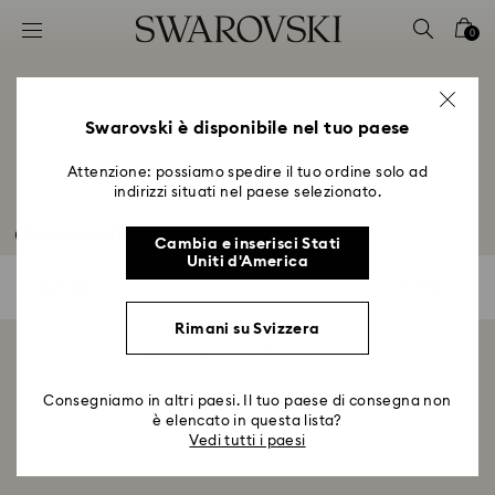
Accesskeys list
0
0 - Header
1 - Main content
2 - Footer
Swarovski è disponibile nel tuo paese
3 - Filter
Attenzione: possiamo spedire il tuo ordine solo ad
indirizzi situati nel paese selezionato.
4 - Search results
Ornamenti
Cambia e inserisci Stati
Uniti d'America
0 risultati
Filtri
Filtri
Rimani su Svizzera
Visualizzazione di 0 di 0 prodotti
Consegniamo in altri paesi. Il tuo paese di consegna non
è elencato in questa lista?
Vedi tutti i paesi