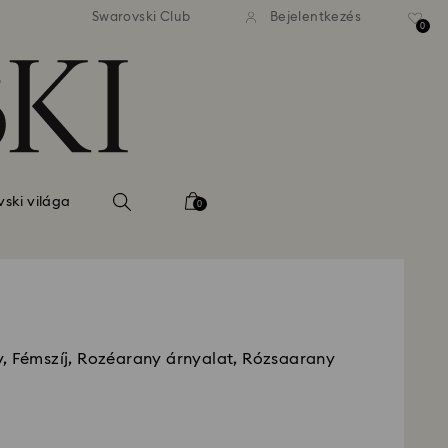
 standard kiszállítás 39 960 Ft
Ingyenes standard kiszállítás
Swarovski Club
Bejelentkezés
felett
felett
0
ski világa
0
, Fémszíj, Rozéarany árnyalat, Rózsaarany