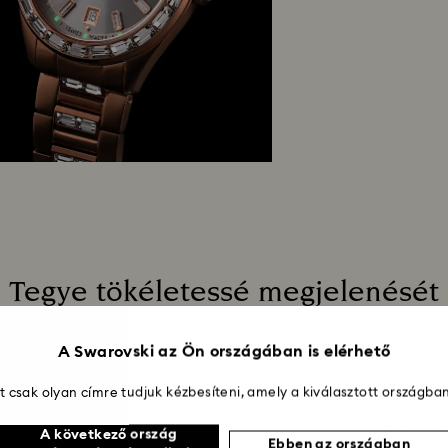
valamennyi tételr
Ajándékcsomagoló
is.
gyönyörű bolygónkr
Mennyi időt vesz 
Amint beérkezik ho
mailben értesítjük
pénzvisszatérítés
útmutatásától füg
jóváírás ugyanazz
A feladás dátumátó
4 hetet is igénybe
Tegye tökéletessé megjelenését
A Swarovski az Ön országában is elérhető
 csak olyan címre tudjuk kézbesíteni, amely a kiválasztott országban
A következő ország
Ebben az országban