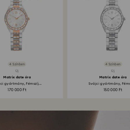
4 Színben
4 Színben
Új
Új
Matrix date óra
Matrix date óra
ci gyártmány, Fémszíj...
Svájci gyártmány, Fémsz
170 000 Ft
150 000 Ft