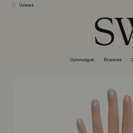
standard kiszállítás 39 960 Ft
Ingyenes standard kiszállítás 
Üzletek
Hozzáférési-kulcs lista
felett
felett
0 - Fejléc
1 – Fő tartalom
2 - Lábléc
Újdonságok
Ékszerek