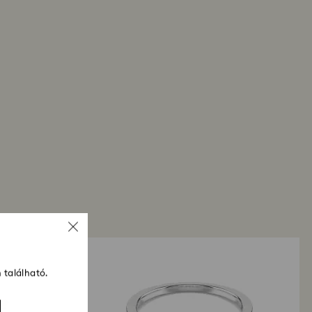
e, beleértve a promóciós és a leárazott termékeket
 anyagainkat úgy választottuk ki, hogy a
a is tekintettel legyünk.
igénybe a visszaküldött tételek feldolgozása?
zzánk a visszáru, regisztráljuk, Önt pedig e-
, ha a csomag feldolgozásra került. A
 ezt követen az Ön pénzügyi intézetének
gően akár 3-7 munkanapot is igénybe vehet. A
al a módszerrel történik, ahogyan a megrendelés.
l számítva a teljes visszatérítési folyamat akár 3-
 vehet.
 található.