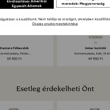
kiválasztása: Amerikai
maradok: Magyarország
Egyesült Államok
ágokban is kiszállítunk. Nem találja az országot, amelyben kiszállítá
Összes ország megtekintése
4 Színben
Új
Dextera fülbevalók
Imber karkötő
örmetszéses, Fehér...
Körmetszéses, Kék, 18 kt-
59 900 Ft
49 900 Ft
Esetleg érdekelheti Önt