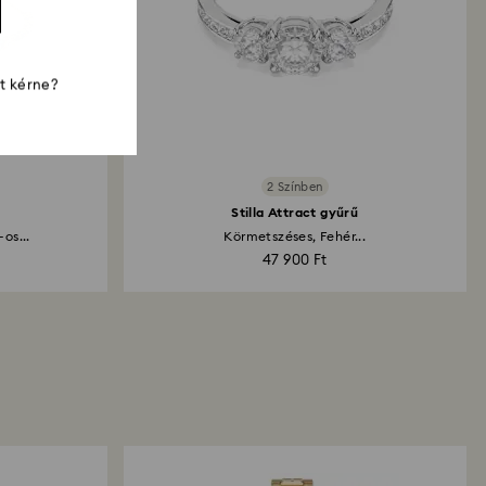
st kérne?
2 Színben
Stilla Attract gyűrű
os...
Körmetszéses, Fehér...
47 900 Ft