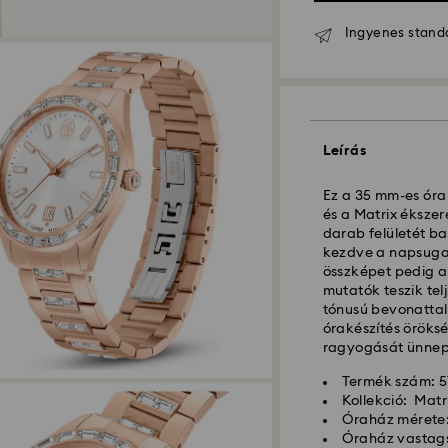
Ingyenes standar
Leírás
Ez a 35 mm-es óra
és a Matrix ékszere
darab felületét ba
kezdve a napsugar
összképet pedig a 
Hagyományos száll
mutatók teszik tel
tónusú bevonattal
órakészítés öröksé
A hétfőtől péntek
ragyogását ünnepli
dolgozzuk fel majd 
Hagyományos kiszál
Termék szám: 
után
Kollekció: Matr
Hagyományos kiszá
Óraház mérete:
Ingyenes kiszállít
Óraház vastag