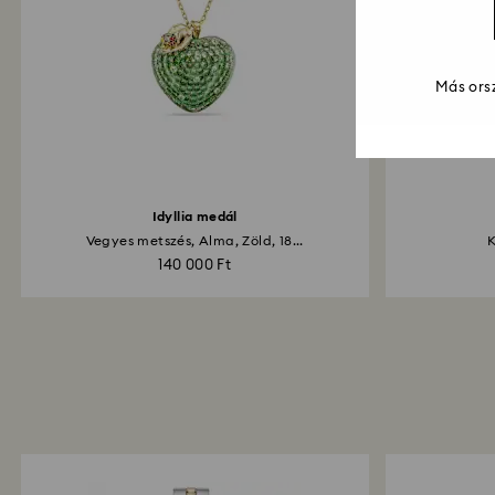
Más orsz
Idyllia medál
Vegyes metszés, Alma, Zöld, 18...
K
140 000 Ft