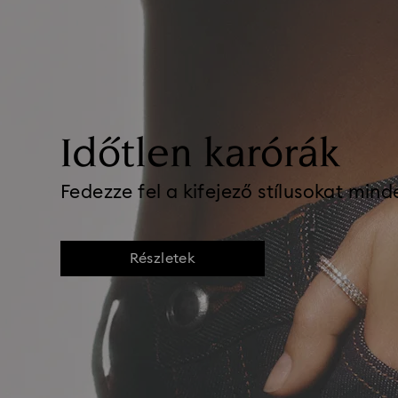
Időtlen karórák
Fedezze fel a kifejező stílusokat mind
Részletek