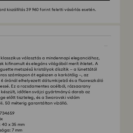
d kiszállítás 39 960 forint feletti vásárlás esetén.
 klasszikus választás a mindennapi eleganciához,
k kifinomult és elegáns világából merít ihletet. A
guette metszésű kristályok díszítik – a lünettától
as számlapon át egészen a karkötőig –, az
6 óránál elhelyezett dátumkijelző és a fluoreszkáló
ítás - GLS
jessé. Ez a rozsdamentes acélból, rózsaarany
 készült, időtlen svájci gyártmányú darab az
ge előtt tiszteleg, és a Swarovski vidám
ig 10:00 óráig leadott megrendeléseket még aznap
. 50 méterig garantáltan vízálló.
szállítjuk ki.
lítási: 3 munkanap a feldolgozás és a szállítás
5734659
ix
llítási költség: HUF 2'000
 40 x 35 mm
ás a rendelések felett: HUF 39 960
sága: 7 mm