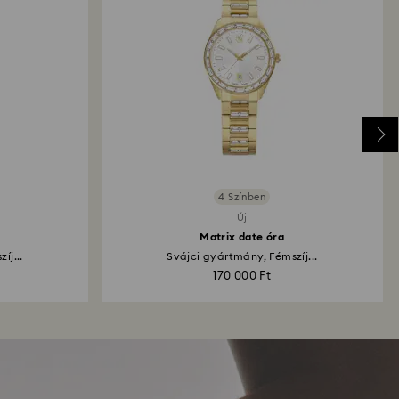
4 Színben
Új
Matrix date óra
íj...
Svájci gyártmány, Fémszíj...
170 000 Ft