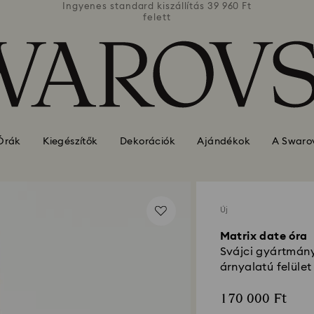
39 960 Ft
Ingyenes standard kiszállítás 39 960 Ft
Ingyenes
felett
Órák
Kiegészítők
Dekorációk
Ajándékok
A Swarov
Új
Matrix date óra
Svájci gyártmány
árnyalatú felület
170 000 Ft