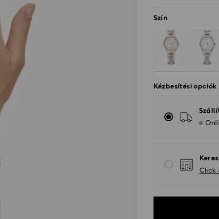
Szín
Kézbesítési opciók
Szállí
Onli
Keres
Click