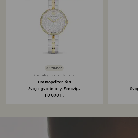
3 Színben
Kizárólag online elérhető
Cosmopolitan óra
Svájci gyártmány, Fémszíj...
Sváj
110 000 Ft