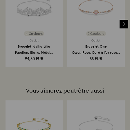
retour et de remboursement peut prendre jusqu’à 3 à
4 semaines à partir de la date d’envoi.
Retours via une boutique Swarovski : Les retours sont
remboursés en utilisant le mode de paiement qui a
servi à payer la commande. Il faut compter jusqu’à 3
4 Couleurs
2 Couleurs
à 7 jours ouvrés pour que le montant correspondant
Outlet
Outlet
soit versé.
Bracelet Idyllia Lilia
Bracelet One
Papillon, Blanc, Métal...
Cœur, Rose, Doré à l’or rose...
94,50 EUR
55 EUR
Vous aimerez peut-être aussi