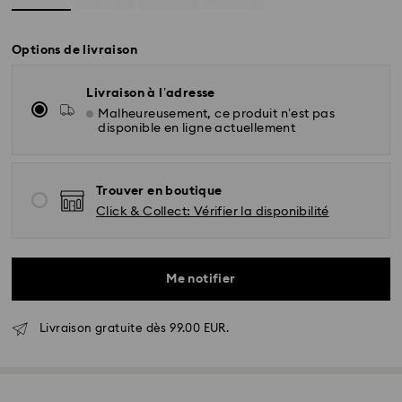
Options de livraison
Livraison à l’adresse
Malheureusement, ce produit n’est pas
disponible en ligne actuellement
Trouver en boutique
Click & Collect: Vérifier la disponibilité
Me notifier
Livraison standard - GLS
Livraison gratuite dès 99.00 EUR.
Les commandes passées du lundi au vendredi avant
17:00 HEC seront traitées et envoyées le jour ouvrable
même