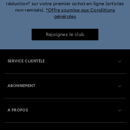
réduction* sur votre premier achat en ligne (articles
non remisés).
*Offre soumise aux Conditions
générales
Rejoignez le club
SERVICE CLIENTÈLE
Aperçu du service clientèle
ABONNEMENT
État de la commande
Créer un compte
Solde de la carte cadeau
A PROPOS
Swarovski Club
Livraisons
À propos de Swarovski
Swarovski Crystal Society (SCS)