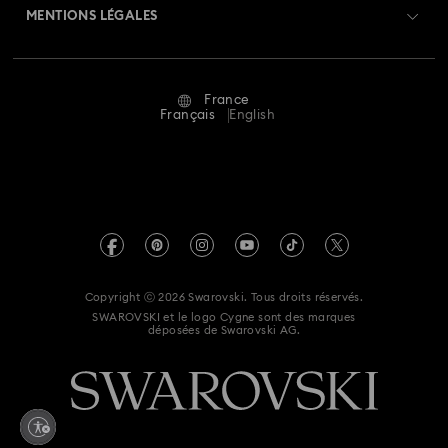
Retours et échanges
MENTIONS LÉGALES
Emploi & Carrières
Statut de réparation
Conditions D’Utilisation
Alumni Community
France
Contactez-Nous
Conditions Générales
Français
English
Pour les professionnels
Calculer votre taille
Politique De Confidentialité
Sitemap
Rechercher une boutique
Mention Légale
Swarovski Created Diamonds
Réservez un rendez-vous
Informations sur REACH
Kristallwelten
Copyright ⓒ 2026 Swarovski. Tous droits réservés.
Egalité Femmes-Hommes
SWAROVSKI et le logo Cygne sont des marques
Code of Conduct & Policies
déposées de Swarovski AG.
Déclaration d'accessibilité
Déclaration de consentement relative à la protection des
données