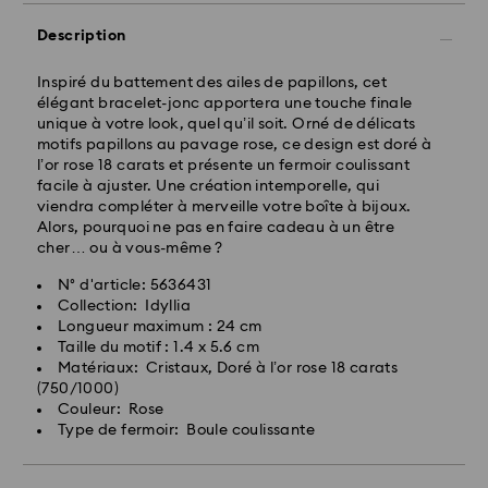
Délai de livraison standard: 2-3 jours ouvrables après
traitement et envoi
Description
Frais de livraison standard: EUR 6.95
Livraison standard offerte à partir de : EUR 99
Inspiré du battement des ailes de papillons, cet
élégant bracelet-jonc apportera une touche finale
unique à votre look, quel qu’il soit. Orné de délicats
Livraison express -
FedEx
motifs papillons au pavage rose, ce design est doré à
l’or rose 18 carats et présente un fermoir coulissant
facile à ajuster. Une création intemporelle, qui
Les commandes passées du lundi au vendredi avant
viendra compléter à merveille votre boîte à bijoux.
14:30 HEC seront traitées et envoyées le jour
Alors, pourquoi ne pas en faire cadeau à un être
ouvrable même
cher… ou à vous-même ?
Délai de livraison express: 1-2 jours ouvrables après
traitement et envoi
N° d'article: 5636431
Frais de livraison express: EUR 17.50
Collection: Idyllia
Longueur maximum : 24 cm
Pour l’instant, Swarovski n’est pas en mesure
Taille du motif : 1.4 x 5.6 cm
d’effectuer des livraisons vers les boîtes postales ou
Matériaux: Cristaux, Doré à l’or rose 18 carats
les adresses APO/FPO. Les articles demeurent la
(750/1000)
propriété de Swarovski jusqu’à réception du
Couleur: Rose
paiement final.
Type de fermoir: Boule coulissante
Pour les produits Crystal Myriad, sous licence et