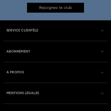
Collection de montres Crystalline Aura
Rejoignez le club
Collection de montres Dextera Octagon
SERVICE CLIENTÈLE
Collection de montres Imber Bangle
Aperçu du service clientèle
Collection de montres Imber Oval
ABONNEMENT
État de la commande
Collection de montres Matrix
Créer un compte
Solde de la carte cadeau
A PROPOS
Collection de montres Matrix Octagon
Swarovski Club
Livraisons
À propos de Swarovski
Collection de montres Matrix Pearl Bangle
Swarovski Crystal Society (SCS)
Retours et échanges
MENTIONS LÉGALES
Emploi & Carrières
Collection de montres Matrix Tennis
Statut de réparation
Conditions D’Utilisation
Alumni Community