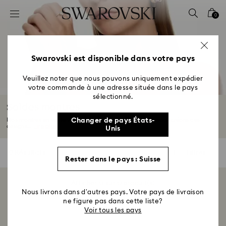
Accesskeys list
0
0 - Header
1 - Main content
2 - Footer
Swarovski est disponible dans votre pays
3 - Filter
Veuillez noter que nous pouvons uniquement expédier
votre commande à une adresse située dans le pays
4 - Search results
sélectionné.
Soldes montres
Nos montres en vente vous attendent. Chez Swarovski, nous créons des
Changer de pays États-
designs...
Lire plus
Unis
0 Résultats
Filtres
Filtres
Rester dans le pays : Suisse
Afficher 0 sur 0 produit(s)
Nous livrons dans d’autres pays. Votre pays de livraison
ne figure pas dans cette liste?
Voir tous les pays