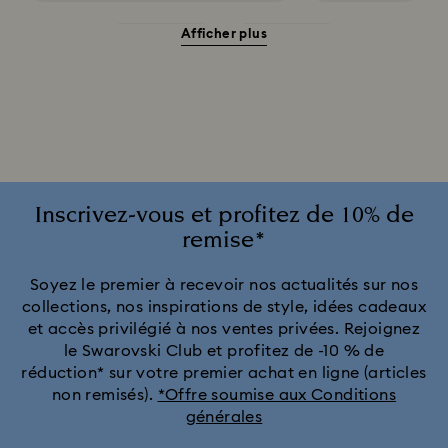
Afficher plus
Montres grises
Montres noires
Montres roses pour hommes et femmes
Montres rouges
Montres ton argenté
Montres vertes pour hommes et femmes
Inscrivez-vous et profitez de 10% de
remise*
Collection Cosmopolitan
Collection Crystal Rock Oval
Soyez le premier à recevoir nos actualités sur nos
collections, nos inspirations de style, idées cadeaux
Collection Dextera Bangle
Collection Illumina
et accès privilégié à nos ventes privées. Rejoignez
le Swarovski Club et profitez de -10 % de
Collection Matrix Bangle
Collection Octea Chrono
réduction* sur votre premier achat en ligne (articles
non remisés).
*Offre soumise aux Conditions
générales
Collection de montres Attract