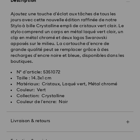
Description
traitement et expédition
Frais de livraison standard: EUR 6.95
Ajoutez une touche d’éclat aux tâches de tous les
Livraison standard offerte à partir de : EUR 99
jours avec cette nouvelle édition raffinée de notre
Stylo à bille Crystalline empli de cristaux vert clair. Le
stylo comprend un corps en métal laqué vert clair, un
clip en métal chromé et deux logos Swarovski
Livraison express - FedEx
apposés sur le milieu. La cartouche d’encre de
grande qualité peut se remplacer grâce à des
recharges d’encre noire et bleue, disponibles dans les
boutiques.
N° d'article: 5351072
Taille : 14.3x1 cm
Matériaux: Cristaux, Laqué vert, Métal chromé
Couleur: Vert
Pour l’instant, Swarovski n’est pas en mesure
Collection: Crystalline
d’effectuer des livraisons vers les boîtes postales ou
Couleur de l’encre: Noir
les adresses APO/FPO. Les articles demeurent la
propriété de Swarovski jusqu’à réception du
paiement final.
Livraison & retours
Offrez un cadeau encore plus spécial avec un sac
premium Swarovski et un bel emballage orné d'un
Pour les produits Crystal Myriad, sous licence et
nœud coloré. Vous pouvez également inclure un