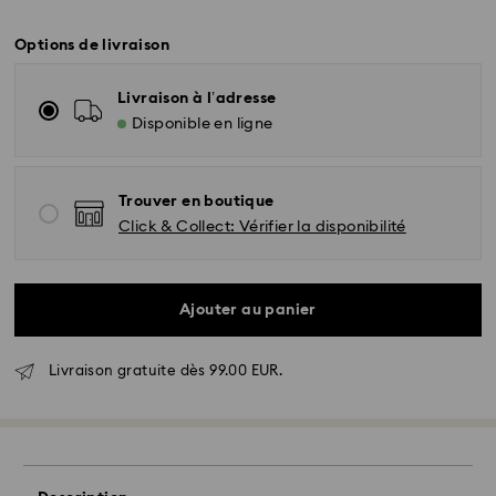
Options de livraison
Livraison à l’adresse
Disponible en ligne
Trouver en boutique
Click & Collect: Vérifier la disponibilité
Ajouter au panier
Livraison standard - GLS
Livraison gratuite dès 99.00 EUR.
Les commandes passées du lundi au vendredi avant
10:00 HEC seront traitées et expédiées le jour
ouvrable même
Délai de livraison standard: 2 jour ouvrable après