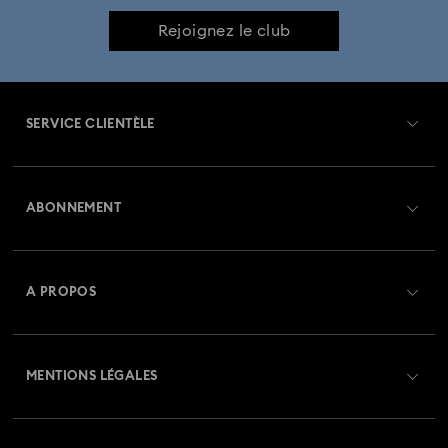
Rejoignez le club
SERVICE CLIENTÈLE
Aperçu du service clientèle
ABONNEMENT
État de la commande
Créer un compte
Solde de la carte cadeau
A PROPOS
Swarovski Club
Livraisons
À propos de Swarovski
Swarovski Crystal Society (SCS)
Retours et échanges
MENTIONS LÉGALES
Emploi & Carrières
Statut de réparation
Conditions D’Utilisation
Alumni Community