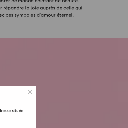
xplorer ce monde éclatant de beauté.
 répandre la joie auprès de celle qui
vec ces symboles d’amour éternel.
resse située