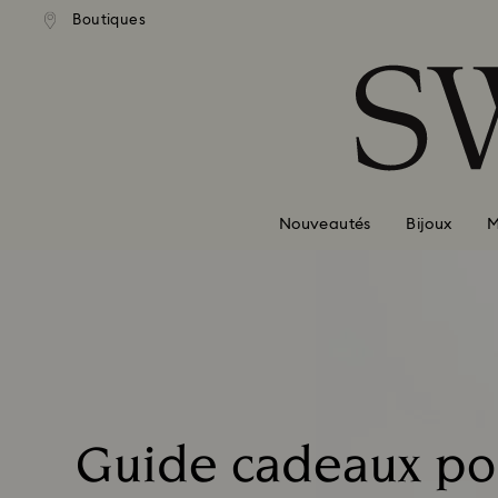
Boutiques
Accesskeys list
0 - Header
1 - Main content
2 - Footer
Nouveautés
Bijoux
M
Guide cadeaux pou