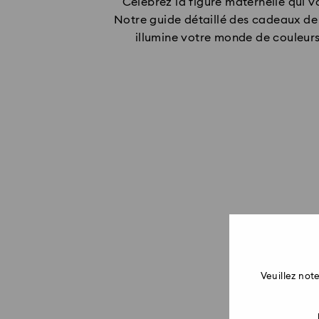
Célébrez la figure maternelle qui v
Notre guide détaillé des cadeaux de 
illumine votre monde de couleurs
Veuillez no