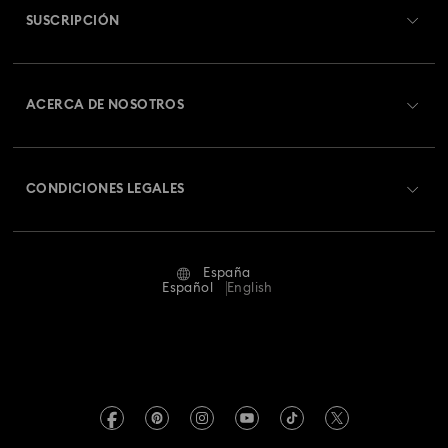
SUSCRIPCIÓN
Estado del pedido
Registrarse
Saldo de la tarjeta regalo
ACERCA DE NOSOTROS
Swarovski Club
Envío
Acerca de Swarovski
Swarovski Crystal Society (SCS)
Cambios y devoluciones
CONDICIONES LEGALES
Trabaja con nosotros
Estado de la reparación
Condiciones De Uso
Alumni Community
España
Contacto
Terminos & Condiciones
Español
English
Para profesionales
Guía de tamaños
Política De Privacidad
Mapa Web
Buscador de tiendas
Pie De Imprenta
Swarovski Created Diamonds
Reserva una cita
Información sobre REACH