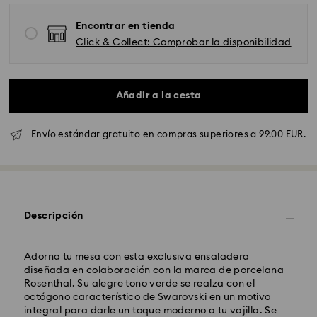
Encontrar en tienda
Click & Collect: Comprobar la disponibilidad
Envío Standard - GLS
Los pedidos realizados de lunes a viernes antes de las
10:00h CET serán procesados y enviados el mismo día
Añadir a la cesta
laboral.
Tiempo de envío estándar: 4 días laborables después
del procesamiento y envío.
Envío estándar gratuito en compras superiores a 99.00 EUR.
(5-6 días a las Islas
Baleares)
Coste envío estándar: EUR 6.95
Envío estándar gratuito por compras superiores a:
EUR 99
Descripción
Envío Exprés - FedEx
Adorna tu mesa con esta exclusiva ensaladera
Los pedidos realizados de lunes a viernes antes de las
diseñada en colaboración con la marca de porcelana
14:30h CET serán procesados y enviados el mismo día
Rosenthal. Su alegre tono verde se realza con el
laboral.
octógono característico de Swarovski en un motivo
Tiempo de envío exprés: 1-2 días laborables después
integral para darle un toque moderno a tu vajilla. Se