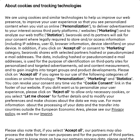
ATENCIÓN AL CLIENTE
Información general del servicio al cliente
ACERCA DE NOSOTROS
Saldo de la tarjeta regalo
Acerca de Swarovski
Estado de la reparación
CONDICIONES LEGALES
Trabaja con nosotros
Contacto
Condiciones De Uso
Alumni Community
Guía de tamaños
Otros países/regiones
Terminos & Condiciones
English
Deutsch
Español
Français
Para profesionales
Buscador de tiendas
Política De Privacidad
Mapa Web
Consentimiento De Cookies
Swarovski Created Diamonds
Pie De Imprenta