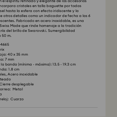
en el espíritu refinado y elegante de los accesorios
incorpora cristales en talla baguette por todas
sel hasta la esfera con efecto iridiscente y la
 otros detalles como un indicador de fecha a las 6
escentes. Fabricado en acero inoxidable, es una
Swiss Made que rinde homenaje a la tradición
gría del brillo de Swarovski. Sumergibilidad
a 50 m.
34665
rix
aja: 40 x 35 mm
ja: 7 mm
e la banda (mínima - máxima): 13.5 - 19.3 cm
nda: 1.8 cm
ales, Acero inoxidable
ateado
 Cierre desplegable
correa: Metal
a
reloj: Cuarzo