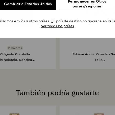
Permanecer en Otros
Cambiar a Estados Unidos
países/regiones
lizamos envíos a otros países. ¿El país de destino no aparece en la li
Ver todos los países
2 Colores
Colgante Constella
Pulsera Ariana Grande x S
lla redonda, Dancing...
Talla...
También podría gustarte