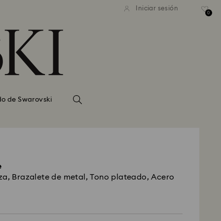
Iniciar sesión
0
do de Swarovski
e
za, Brazalete de metal, Tono plateado, Acero