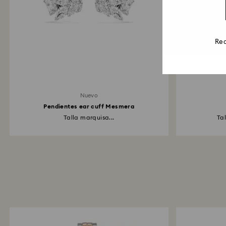
Rea
Nuevo
Pendientes ear cuff Mesmera
Talla marquisa...
Ta