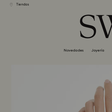
Tiendas
Accesskeys list
0 - Header
1 - Main content
2 - Footer
Novedades
Joyería