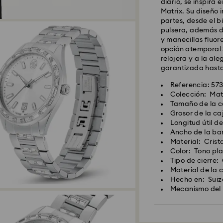
diario, se inspira 
Matrix. Su diseño 
partes, desde el bi
pulsera, además de
y manecillas fluor
opción atemporal 
relojera y a la ale
garantizada hast
Referencia: 57
Colección: Mat
Tamaño de la c
Grosor de la ca
Longitud útil d
Ancho de la ba
Material: Crist
Color: Tono pl
Tipo de cierre:
Material de la 
Hecho en: Suiz
Mecanismo del 