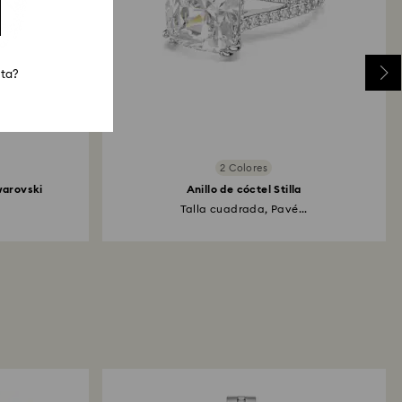
sta?
2 Colores
warovski
Anillo de cóctel Stilla
Talla cuadrada, Pavé...