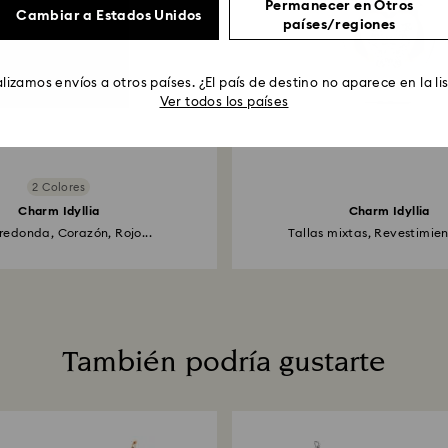
Permanecer en Otros
Cambiar a Estados Unidos
países/regiones
lizamos envíos a otros países. ¿El país de destino no aparece en la li
Ver todos los países
2 Colores
Charm Idyllia
Charm Idyllia
 redonda, Corazón, Rojo...
Tallas mixtas, Revestimien
También podría gustarte