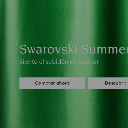
Swarovski Summe
Siente el subidón de azúcar
Comprar ahora
Descubrir