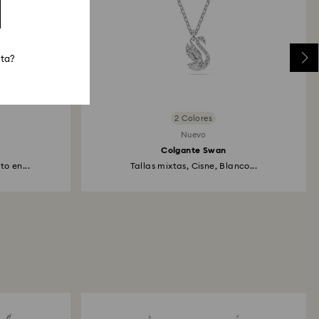
sta?
2 Colores
Nuevo
Colgante Swan
to en...
Tallas mixtas, Cisne, Blanco...