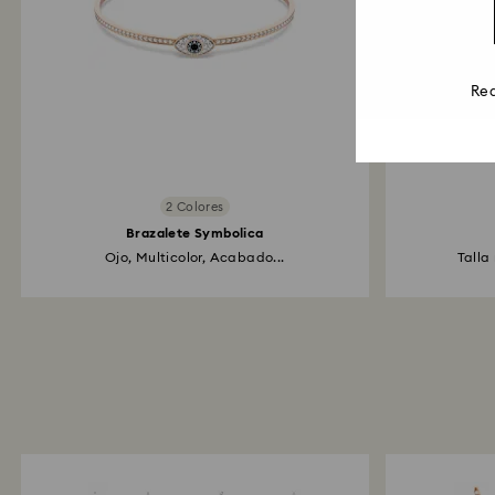
Rea
2 Colores
Brazalete Symbolica
Ojo, Multicolor, Acabado...
Talla