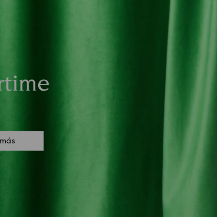
rtime
 más