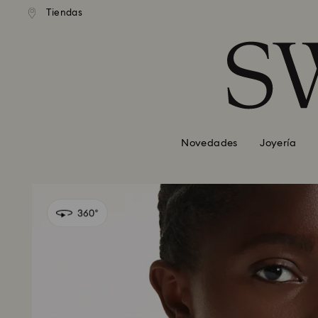
Tiendas
Accesskeys list
0 - Header
1 - Main content
2 - Footer
Novedades
Joyería