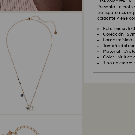
Este colgante Evil
Presenta un motivo
transparentes en p
colgante viene co
Referencia: 57
Colección: Sym
Largo (mínimo -
Tamaño del moti
Material: Crist
Color: Multicol
Tipo de cierre: