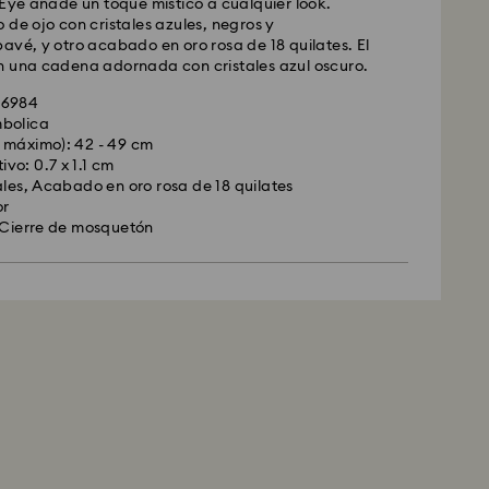
 Eye añade un toque místico a cualquier look.
 de ojo con cristales azules, negros y
avé, y otro acabado en oro rosa de 18 quilates. El
n una cadena adornada con cristales azul oscuro.
36984
bolica
 máximo): 42 - 49 cm
vo: 0.7 x 1.1 cm
ales, Acabado en oro rosa de 18 quilates
or
 Cierre de mosquetón