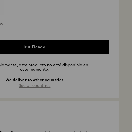
os
Ir a Tienda
emente, este producto no está disponible en
este momento.
We deliver to other countries
See all countries