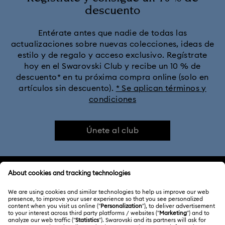
descuento
Entérate antes que nadie de todas las
actualizaciones sobre nuevas colecciones, ideas de
estilo y de regalo y acceso exclusivo. Regístrate
hoy en el Swarovski Club y recibe un 10 % de
descuento* en tu próxima compra online (solo en
artículos sin descuento).
* Se aplican términos y
condiciones
Únete al club
ATENCIÓN AL CLIENTE
Información general del servicio al cliente
ACERCA DE NOSOTROS