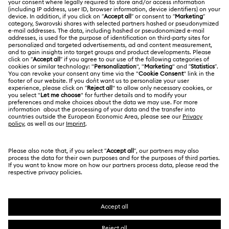
Saldo de la tarjeta regalo
Acerca de Swarovski
Estado de la reparación
CONDICIONES LEGALES
Trabaja con nosotros
Contacto
Condiciones De Uso
Alumni Community
Guía de tamaños
Otros países/regiones
Terminos & Condiciones
English
Deutsch
Español
Français
Para profesionales
Buscador de tiendas
Política De Privacidad
Mapa Web
Consentimiento De Cookies
Swarovski Created Diamonds
Pie De Imprenta
Kristallwelten
Copyright ⓒ 2026 Swarovski. Todos los derechos
Información sobre REACH
reservados.
Code of Conduct & Policies
SWAROVSKI® y el logotipo del cisne son marcas
comerciales registradas de Swarovski AG.
Declaración de consentimiento de protección de datos