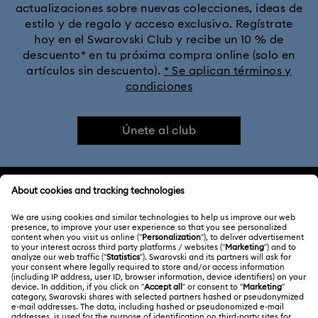
actualizaciones sobre nuevas colecciones, ideas de
estilo y de regalo y acceso exclusivo. Regístrate
hoy en el Swarovski Club y recibe un 10 % de
descuento* en tu próxima compra online (solo en
artículos sin descuento).
* Se aplican términos y
condiciones
Únete al club
ATENCIÓN AL CLIENTE
Información general del servicio al cliente
ACERCA DE NOSOTROS
Saldo de la tarjeta regalo
Acerca de Swarovski
Estado de la reparación
CONDICIONES LEGALES