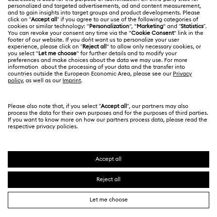
Trabaja con nosotros
Contacto
Condiciones De Uso
Alumni Community
Guía de tamaños
Otros países/regiones
Terminos & Condiciones
English
Deutsch
Español
Français
Para profesionales
Buscador de tiendas
Política De Privacidad
Mapa Web
Consentimiento De Cookies
Swarovski Created Diamonds
Pie De Imprenta
Kristallwelten
Copyright ⓒ 2026 Swarovski. Todos los derechos
Información sobre REACH
reservados.
Code of Conduct & Policies
SWAROVSKI® y el logotipo del cisne son marcas
comerciales registradas de Swarovski AG.
Declaración de consentimiento de protección de datos