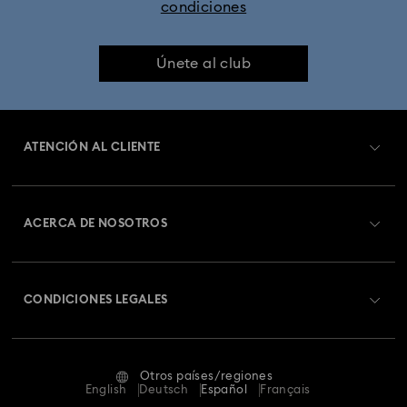
condiciones
Únete al club
ATENCIÓN AL CLIENTE
Información general del servicio al cliente
ACERCA DE NOSOTROS
Saldo de la tarjeta regalo
Acerca de Swarovski
Estado de la reparación
CONDICIONES LEGALES
Trabaja con nosotros
Contacto
Condiciones De Uso
Alumni Community
Guía de tamaños
Otros países/regiones
Terminos & Condiciones
English
Deutsch
Español
Français
Para profesionales