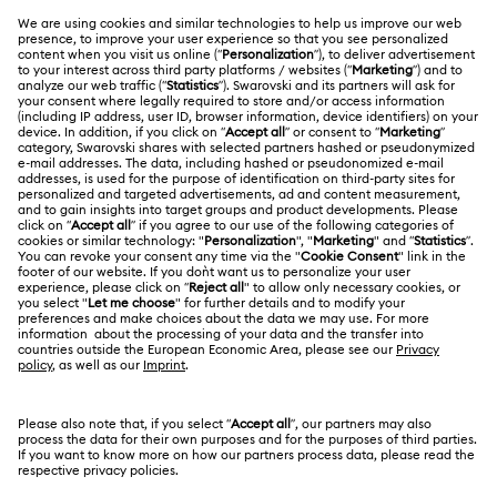
Información general del servicio al cliente
ACERCA DE NOSOTROS
Saldo de la tarjeta regalo
Acerca de Swarovski
Estado de la reparación
CONDICIONES LEGALES
Trabaja con nosotros
Contacto
Condiciones De Uso
Alumni Community
Guía de tamaños
Otros países/regiones
Terminos & Condiciones
English
Deutsch
Español
Français
Para profesionales
Buscador de tiendas
Política De Privacidad
Mapa Web
Consentimiento De Cookies
Swarovski Created Diamonds
Pie De Imprenta
Kristallwelten
Copyright ⓒ 2026 Swarovski. Todos los derechos