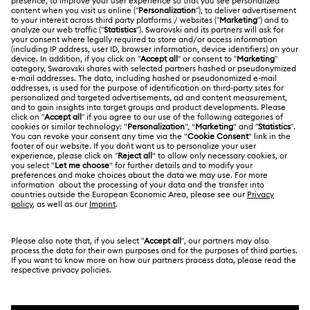
Información general del servicio al cliente
ACERCA DE NOSOTROS
Saldo de la tarjeta regalo
Acerca de Swarovski
Estado de la reparación
CONDICIONES LEGALES
Trabaja con nosotros
Contacto
Condiciones De Uso
Alumni Community
Guía de tamaños
Otros países/regiones
Terminos & Condiciones
English
Deutsch
Español
Français
Para profesionales
Buscador de tiendas
Política De Privacidad
Mapa Web
Consentimiento De Cookies
Swarovski Created Diamonds
Pie De Imprenta
Kristallwelten
Copyright ⓒ 2026 Swarovski. Todos los derechos
Información sobre REACH
reservados.
Code of Conduct & Policies
SWAROVSKI® y el logotipo del cisne son marcas