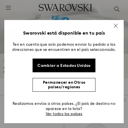
Accesskeys list
0 - Header
1 - Main content
2 - Footer
Swarovski está disponible en tu país
3 - Filter
Ten en cuenta que solo podemos enviar tu pedido a las
direcciones que se encuentren en el país seleccionado.
4 - Search results
SCS Exclusive Products
Cambiar a Estados Unidos
Presentamos nuestra colección de la Swarovski Crystal Society: estos
productos...
Leer más
Permanecer en Otros
7 resultados
Filtros
Ordenar
países/regiones
Filtros
Ordenar
Realizamos envíos a otros países. ¿El país de destino no
aparece en la lista?
Ver todos los países