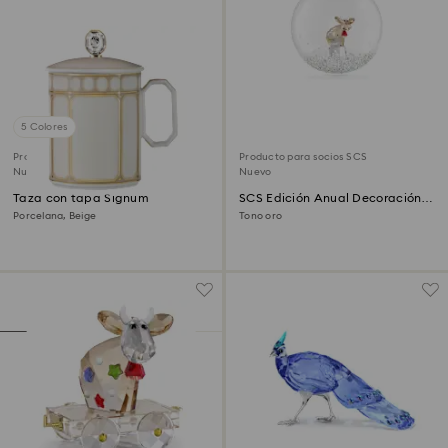
5 Colores
Producto para socios SCS
Producto para socios SCS
Nuevo
Nuevo
Taza con tapa Signum
SCS Edición Anual Decoración
Bola 2026
Porcelana, Beige
Tono oro