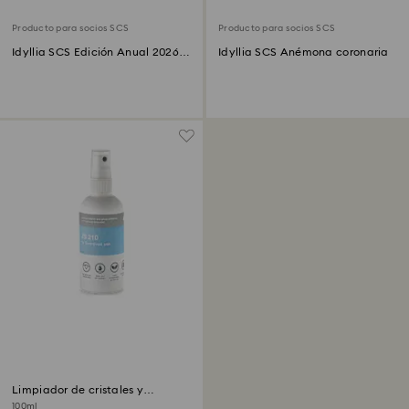
Producto para socios SCS
Producto para socios SCS
Idyllia SCS Edición Anual 2026
Idyllia SCS Anémona coronaria
Faisán de Lady Amherst
Limpiador de cristales y
Potenciador del brillo
100ml