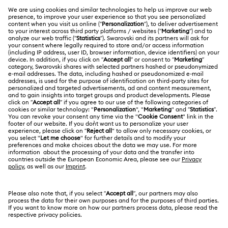
ATENCIÓN AL CLIENTE
Información general del servicio al cliente
ACERCA DE NOSOTROS
Saldo de la tarjeta regalo
Acerca de Swarovski
Estado de la reparación
CONDICIONES LEGALES
Trabaja con nosotros
Contacto
Condiciones De Uso
Alumni Community
Guía de tamaños
Otros países/regiones
Terminos & Condiciones
English
Deutsch
Español
Français
Para profesionales
Buscador de tiendas
Política De Privacidad
Mapa Web
Consentimiento De Cookies
Swarovski Created Diamonds
Pie De Imprenta
Kristallwelten