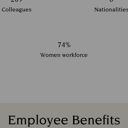
Title:
Title:
Colleagues
Nationalitie
Υπότιτλος:
Υπότιτλ
74%
Title:
Women workforce
Υπότιτλος:
Employee Benefits