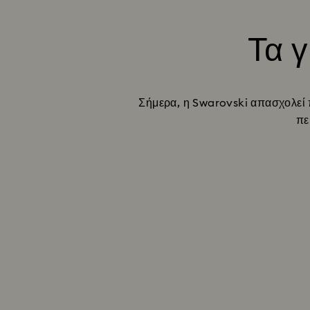
Τα γ
Σήμερα, η Swarovski απασχολεί π
πε