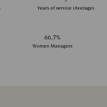
Title:
s
Years of service (Average)
ος:
Υπότιτλος:
66,7%
Title:
Women Managers
Υπότιτλος: