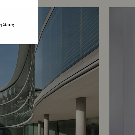
 λίστα;