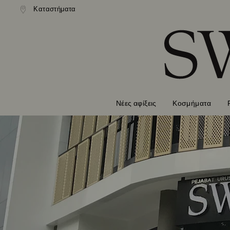
ονική αποστολή άνω των 99 EUR
Καταστήματα
Δωρεάν κανονική αποστολή άνω 
Accesskeys list
0 - Επικεφαλίδα
1 - Βασικό περιεχόμενο
2 - Υποσέλιδο
Νέες αφίξεις
Κοσμήματα