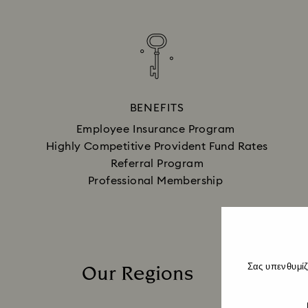
BENEFITS
Employee Insurance Program
Highly Competitive Provident Fund Rates
Referral Program
Professional Membership
Our Regions
Σας υπενθυμίζ