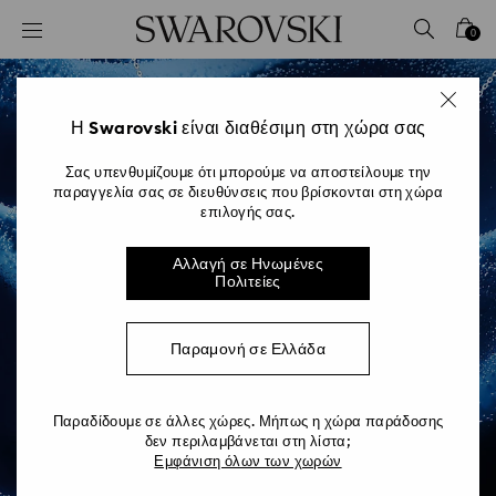
Accesskeys list
0
0 - Επικεφαλίδα
1 - Βασικό περιεχόμενο
2 - Υποσέλιδο
Η Swarovski είναι διαθέσιμη στη χώρα σας
Σας υπενθυμίζουμε ότι μπορούμε να αποστείλουμε την
παραγγελία σας σε διευθύνσεις που βρίσκονται στη χώρα
επιλογής σας.
Αλλαγή σε Ηνωμένες
125Η ΕΠΕΤΕΙΑΚΗ
Πολιτείες
ΣΥΛΛΟΓΗ
Παραμονή σε Ελλάδα
Παραδίδουμε σε άλλες χώρες. Μήπως η χώρα παράδοσης
ΑΓΟΡΑ ΤΩΡΑ
δεν περιλαμβάνεται στη λίστα;
Εμφάνιση όλων των χωρών