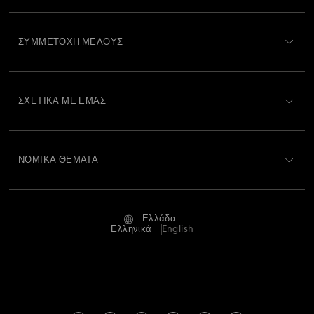
Περιγραφή Εξυπηρέτησης Πελατών
ΣΥΜΜΕΤΟΧΉ ΜΈΛΟΥΣ
Κατάσταση παραγγελίας
Εγγραφή
Υπόλοιπο Δωροκάρτας
ΣΧΕΤΙΚΆ ΜΕ ΕΜΆΣ
Swarovski Club
Αποστολή
Σχετικά με τη Swarovski
Swarovski Crystal Society (SCS)
Επιστροφές και Αλλαγές
ΝΟΜΙΚΆ ΘΈΜΑΤΑ
Θέσεις εργασίας και σταδιοδρομία
Κατάσταση επισκευής
Όροι Χρήσης
Alumni Community
Ελλάδα
Επικοινωνία
Όροι και προϋποθέσεις
Ελληνικά
English
Για Επαγγελματίες
Οδηγός μεγεθών
Πολιτική Απορρήτου
Χάρτης ιστότοπου
Αναζήτηση καταστημάτων
Στοιχεία έκδοσης
Swarovski Created Diamonds