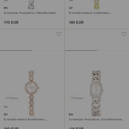
Neu
Neu
Imber oval Uhr
Una Angelic Uhr
Schweizer Produktion, Metallarmband,
Kristallarmband, Goldfarben,
Silberfarben, Edelstahl
Vergoldetes Finish
330 EUR
380 EUR
3 Farben
3 Farben
Neu
Una Angelic Uhr
Dextera chain Uhr
Kristallarmband, Roséfarben,
Schweizer Produktion, Kristallarmband,
Roségoldfarbenes Finish
Weiß, Champagne-vergoldetes Finish