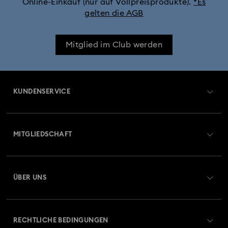
Online-Einkauf (nur auf Vollpreisprodukte).
*Es
gelten die AGB
Dextera Octagon Uhrenkollektion
Illumina Kollektion
Mitglied im Club werden
Imber Armreif-Uhrenkollektion
Imber Kristalluhren-Kollektion
Imber Oval Uhrenkollektion
KUNDENSERVICE
Matrix Bangle Kollektion
Matrix Octagon Uhrenkollektion
Übersicht zum Kundenservice
MITGLIEDSCHAFT
Matrix Pearl Bangle Uhrenkollektion
Auftragsstatus
Registrieren
Matrix Tennis Chrono Armbanduhr Kollektion
Geschenkkarten-Guthaben
ÜBER UNS
Swarovski Club
Matrix Tennis Uhrenkollektion
Matrix Uhrenkollektion
Versand
Über Swarovski
Swarovski Crystal Society (SCS)
Retouren und Umtausch
Millenia inspirierte Uhrenkollektion
RECHTLICHE BEDINGUNGEN
Stellen & Karriere