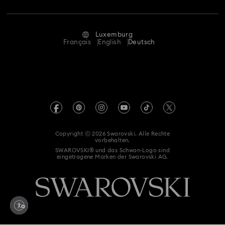
Reparaturstatus
Nutzungsbedingungen
Octea Chrono Kollektion
Sublima Armreifuhren-Kollektion
Alumni Community
Luxemburg
Kontakt
AGB
Français
English
Deutsch
Sublima Uhrenkollektion
Für Geschäftskunden
Größe berechnen
Datenschutz
Armbanduhren in Champagne Gold-Finish
Sitemap
Store-Finder
Impressum
Swarovski Created Diamonds
Geschenke zum 1. Hochzeitstag
Termin buchen
REACH-Informationen
Kristallwelten
Geschenke zum 11. Hochzeitstag
Roségoldfarbene Uhren
Copyright ⓒ 2026 Swarovski. Alle Rechte
Erklärung zur Barrierefreiheit
vorbehalten.
Code of Conduct & Policies
SWAROVSKI® und das Schwan-Logo sind
Uhren aus Edelstahl
Uhren mit Lederarmband
eingetragene Marken der Swarovski AG.
Einwilligungserklärung zum Datenschutz
Vergoldete Uhren
Chronographen
Herrenuhren
Vertrag widerrufen
Metallarmbanduhren
Schmuckuhren und Armbanduhren