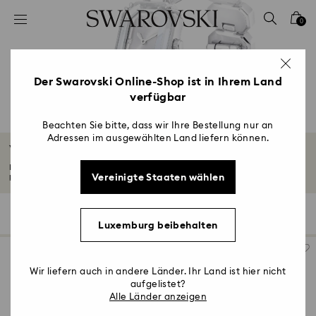
Liste Tastaturkürzel
0
0 - Header
1 - Hauptinhalt
2 - Footer
Der Swarovski Online-Shop ist in Ihrem Land
verfügbar
3 - Filter
4 - Suchergebnisse
Beachten Sie bitte, dass wir Ihre Bestellung nur an
Adressen im ausgewählten Land liefern können.
Weiße Uhren
Für unsere Auswahl an weißen Uhren haben wir klassische Designs mit
Vereinigte Staaten wählen
präzise...
Mehr lesen
22 Ergebnisse
Filter
Sortieren
Filter
Sortieren
Luxemburg beibehalten
Wir liefern auch in andere Länder. Ihr Land ist hier nicht
aufgelistet?
Alle Länder anzeigen