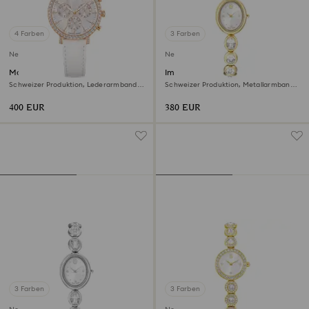
4 Farben
3 Farben
Neu
Neu
Matrix tennis chrono Uhr
Imber oval Uhr
Schweizer Produktion, Lederarmband,
Schweizer Produktion, Metallarmband,
Roséfarben, Roségoldfarbenes Finish
Goldfarben, Vergoldetes Finish
400 EUR
380 EUR
3 Farben
3 Farben