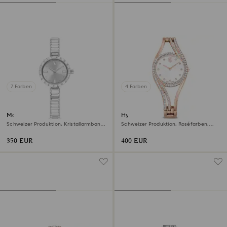
7 Farben
4 Farben
Matrix bangle Uhr
Hyperbola Armreifuhr
Schweizer Produktion, Kristallarmband,
Schweizer Produktion, Roséfarben,
Weiß, Edelstahl
Roségoldfarbenes Finish
350 EUR
400 EUR