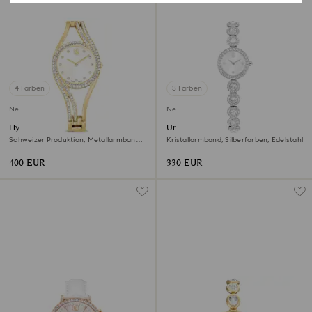
4 Farben
3 Farben
Neu
Neu
Hyperbola bangle Uhr
Una Angelic Uhr
Schweizer Produktion, Metallarmband,
Kristallarmband, Silberfarben, Edelstahl
Goldfarben, Vergoldetes Finish
400 EUR
330 EUR