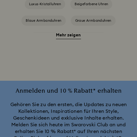
Luxus-Kristalluhren
Beigefarbene Uhren
Blaue Armbanduhren
Graue Armbanduhren
Mehr zeigen
Grüne Uhren
Rote Armbanduhren
Schwarze Armbanduhren
Silberfarbene Armbanduhren
Uhren in Pink
Attract Uhrenkollektion
Cosmopolitan Kollektion
Crystal Rock Oval Kollektion
Anmelden und 10 % Rabatt* erhalten
Crystalline Aura Uhrenkollektion
Gehören Sie zu den ersten, die Updates zu neuen
Kollektionen, Inspirationen für Ihren Style,
Geschenkideen und exklusive Inhalte erhalten.
Crystalline Bangle Armbanduhr Kollektion
Melden Sie sich heute im Swarovski Club an und
erhalten Sie 10 % Rabatt* auf Ihren nächsten
Dextera Bangle Kollektion