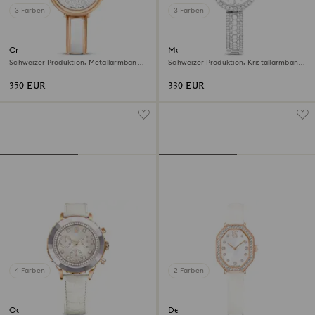
3 Farben
3 Farben
Crystalline bangle Uhr
Matrix pearl bangle Uhr
Schweizer Produktion, Metallarmband,
Schweizer Produktion, Kristallarmband,
Weiß, Roségoldfarbenes Finish
Weiß, Edelstahl
350 EUR
330 EUR
4 Farben
2 Farben
Octea chrono Uhr
Dextera octagon Uhr