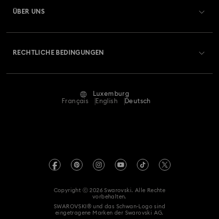
Geschenkkarten-Guthaben
ÜBER UNS
Swarovski Club
Versand
Über Swarovski
Swarovski Crystal Society (SCS)
Retouren und Umtausch
RECHTLICHE BEDINGUNGEN
Stellen & Karriere
Reparaturstatus
Nutzungsbedingungen
Alumni Community
Luxemburg
Kontakt
AGB
Français
English
Deutsch
Für Geschäftskunden
Größe berechnen
Datenschutz
Sitemap
Store-Finder
Impressum
Swarovski Created Diamonds
Termin buchen
REACH-Informationen
Kristallwelten
Copyright ⓒ 2026 Swarovski. Alle Rechte
Erklärung zur Barrierefreiheit
vorbehalten.
Code of Conduct & Policies
SWAROVSKI® und das Schwan-Logo sind
eingetragene Marken der Swarovski AG.