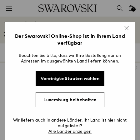
Liste Tastaturkürzel
0
0 - Header
Limited Editions
1 - Hauptinhalt
Auf der Suche nach Sammlerstücken? Verpassen Sie nicht unser exklusives
2 - Footer
Der Swarovski Online-Shop ist in Ihrem Land
Sortiment...
Mehr lesen
verfügbar
3 - Filter
35 Ergebnisse
Filter
Sortieren
Filter
Sortieren
4 - Suchergebnisse
Beachten Sie bitte, dass wir Ihre Bestellung nur an
Adressen im ausgewählten Land liefern können.
Vereinigte Staaten wählen
Luxemburg beibehalten
Wir liefern auch in andere Länder. Ihr Land ist hier nicht
aufgelistet?
Alle Länder anzeigen