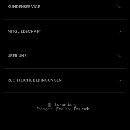
KUNDENSERVICE
Übersicht zum Kundenservice
MITGLIEDSCHAFT
Auftragsstatus
Registrieren
Geschenkkarten-Guthaben
ÜBER UNS
Swarovski Club
Versand
Über Swarovski
Swarovski Crystal Society (SCS)
Retouren und Umtausch
RECHTLICHE BEDINGUNGEN
Stellen & Karriere
Reparaturstatus
Nutzungsbedingungen
Alumni Community
Luxemburg
Kontakt
AGB
Français
English
Deutsch
Für Geschäftskunden
Größe berechnen
Datenschutz
Sitemap