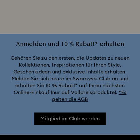
iPhone® 16 Pro Hüllen und Cover
iPhone® 16 Pro Max Cases and Covers
iPhone® 17 Hüllen und Cases
Anmelden und 10 % Rabatt* erhalten
iPhone® 17 Pro Hüllen und Cases
Gehören Sie zu den ersten, die Updates zu neuen
Kollektionen, Inspirationen für Ihren Style,
Geschenkideen und exklusive Inhalte erhalten.
iPhone® 17 Pro Max Hüllen und Cover
Melden Sie sich heute im Swarovski Club an und
erhalten Sie 10 % Rabatt* auf Ihren nächsten
Online-Einkauf (nur auf Vollpreisprodukte).
*Es
gelten die AGB
Mitglied im Club werden