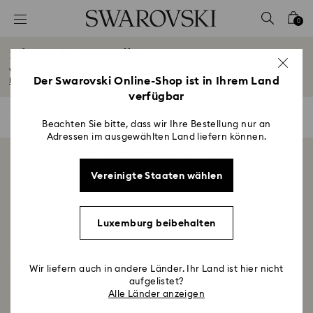
Liste Tastaturkürzel
0
0 - Header
iPhone 15 Pro-Hüllen
1 - Hauptinhalt
Verleihen Sie Ihrem Smartphone ein stilvolles Finish mit unseren iPhone® 15...
2 - Footer
Der Swarovski Online-Shop ist in Ihrem Land
Mehr lesen
verfügbar
3 - Filter
0 Ergebnisse
Filter
Filter
4 - Suchergebnisse
Beachten Sie bitte, dass wir Ihre Bestellung nur an
Adressen im ausgewählten Land liefern können.
0 von 0 Produkten werden gezeigt
Vereinigte Staaten wählen
Luxemburg beibehalten
Startseite
Accessoires
Smartphone Etuis
Wir liefern auch in andere Länder. Ihr Land ist hier nicht
aufgelistet?
Alle Länder anzeigen
Funkelnde Kristalle für Ihr iPhone® 15 Pro