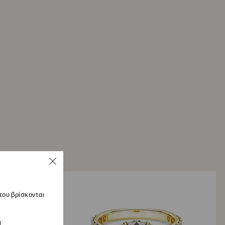
ε το πακέτο επιστροφής σας θα το καταχωρήσουμε
ειδοποίηση μέσω email μετά την επεξεργασία της
αβολή της επιστροφής χρημάτων θα εξαρτηθεί στη
δηγίες του χρηματοπιστωτικού σας ιδρύματος και
στούν έως και 3-7 εργάσιμες ημέρες για να
η πίστωση στην ίδια μέθοδο πληρωμής που
ια την υποβολή της παραγγελίας. Η όλη διαδικασία
των και επιστροφής χρημάτων μπορεί να διαρκέσει
άδες από την ημερομηνία ταχυδρομικής αποστολής.
που βρίσκονται