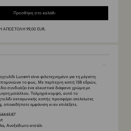
Προσθήκη στο καλάθι
λή - GLS
 ΑΠΟΣΤΟΛΗ 99,00 EUR.
υ υποβάλλονται από Δευτέρα έως Παρασκευή έως τις
εραιώνονται και θα αποστέλλονται την ίδια εργάσιμη
ς παράδοσης : 5 εργάσιμες ημέρες για την
μετά την επεξεργασία και αποστολή (6-7 ημέρες για
αποστολής: EUR 6,95
ποστολή για παραγγελίες άνω των: EUR 99
χτυλίδι Lucent είναι φιλοτεχνημένο για τη μέγιστη
πομονώνει το φως. Με περίτεχνη κοπή 138 εδρών,
έδιο συνδυάζει ένα ελκυστικά διάφανο χρώμα με
 -
FedEx
μηση μετάλλου. Τολμηρά κομψό, αυτό το
χτυλίδι οκταγωνικής κοπής προσφέρει ατελείωτες
g, οποιαδήποτε εμφάνιση κι αν επιλέξετε.
υ υποβάλλονται από Δευτέρα έως Παρασκευή έως τις
εραιώνονται και θα αποστέλλονται την ίδια εργάσιμη
 5666587
nt
στολής: 2 εργάσιμες ημέρες μετά την επεξεργασία
λα, Ανοξείδωτο ατσάλι