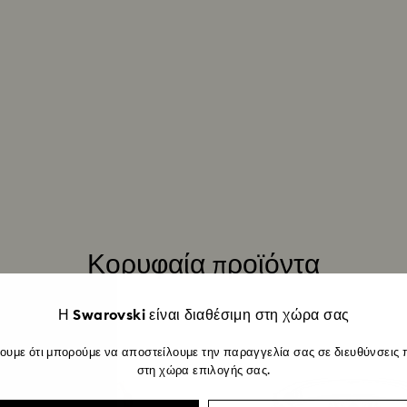
Μόλις παραλάβουμ
και θα λάβετε μια 
επιστροφής. Η κατ
συνέχεια από τις ο
ενδέχεται να χρεια
πραγματοποιηθεί 
χρησιμοποιήθηκε γ
επιστροφής προϊόν
έως και 3-4 εβδομ
Κορυφαία προϊόντα
Η Swarovski είναι διαθέσιμη στη χώρα σας
ουμε ότι μπορούμε να αποστείλουμε την παραγγελία σας σε διευθύνσεις 
στη χώρα επιλογής σας.