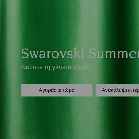
Swarovski Summe
Νιώστε τη γλυκιά έξαψη
Αγοράστε τώρα
Ανακαλύψτε πε