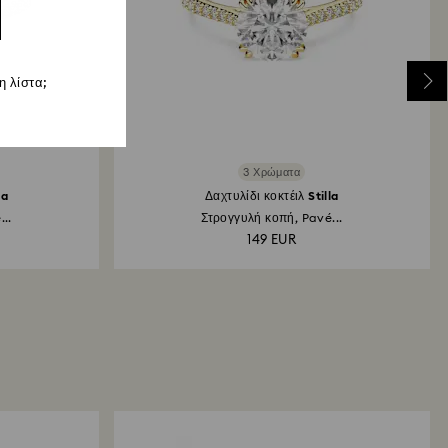
 λίστα;
3 Χρώματα
la
Δαχτυλίδι κοκτέιλ Stilla
..
Στρογγυλή κοπή, Pavé...
149 EUR