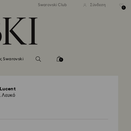
νονική αποστολή άνω των 99 EUR
Δωρεάν κανονική αποστολή άνω
Swarovski Club
Σύνδεση
0
ς Swarovski
0
 Lucent
, Λευκό