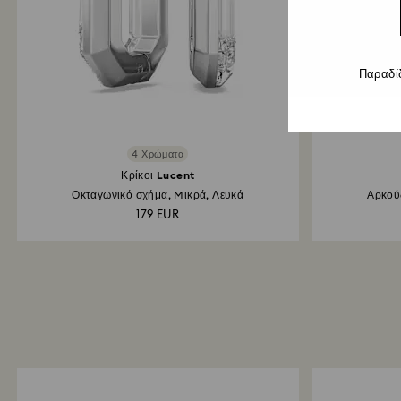
Παραδί
4 Χρώματα
Κρίκοι Lucent
Οκταγωνικό σχήμα, Mικρά, Λευκά
Αρκούδ
179 EUR