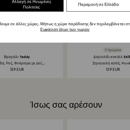
Αλλαγή σε Ηνωμένες
Παραμονή σε Ελλάδα
Πολιτείες
δουμε σε άλλες χώρες. Μήπως η χώρα παράδοσης δεν περιλαμβάνεται στη
Εμφάνιση όλων των χωρών
3 Χρώματα
Βραχιόλι Teddy
Δαχτυλίδι κοκτέιλ Stil
α, Ροζ, Φινίρισμα με ροζ...
Στρογγυλή κοπή, Pavé.
159 EUR
139 EUR
Ίσως σας αρέσουν