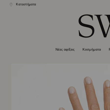
ονική αποστολή άνω των 99 EUR
Καταστήματα
Δωρεάν κανονική αποστολή άνω 
Accesskeys list
0 - Επικεφαλίδα
1 - Βασικό περιεχόμενο
2 - Υποσέλιδο
Νέες αφίξεις
Κοσμήματα