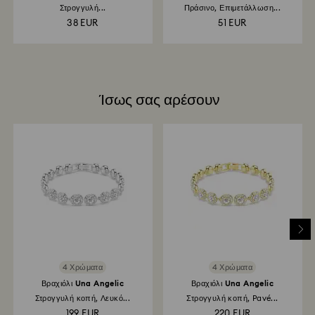
Angelic
επιστροφής προϊόντων και επιστροφής χρημάτων
Στρογγυλή...
Πράσινο, Επιμετάλλωση...
μπορεί να διαρκέσει έως και 3-4 εβδομάδες από την
38 EUR
51 EUR
ημερομηνία ταχυδρομικής αποστολής.
Ίσως σας αρέσουν
4 Χρώματα
4 Χρώματα
Βραχιόλι Una Angelic
Βραχιόλι Una Angelic
Στρογγυλή κοπή, Λευκό...
Στρογγυλή κοπή, Pavé...
199 EUR
220 EUR