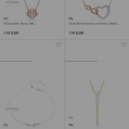
4 Farben
Una Halskette
Hyperbola Halskette
Glücksklee, Rosa, 18K
Unendlichzeichen und Herz, Weiß,
Roségoldbeschichtet
Metallmix
139 EUR
139 EUR
2 Farben
Neu
Constella Halskette
Mesmera Y-Halskette