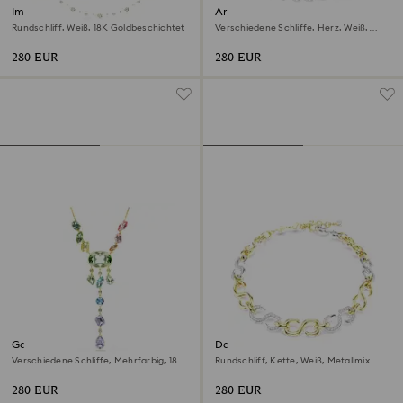
Imber lange Halskette
Ariana Grande x Swarovski
Halskette
Rundschliff, Weiß, 18K Goldbeschichtet
Verschiedene Schliffe, Herz, Weiß,
Rhodiniert
280 EUR
280 EUR
Gema Y-Halskette
Dextera Halskette
Verschiedene Schliffe, Mehrfarbig, 18K
Rundschliff, Kette, Weiß, Metallmix
Goldbeschichtet
280 EUR
280 EUR