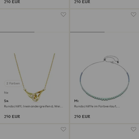
250 EUR
250 EUR
2 Farben
Neu
Swarovski Classica Anhänger
Matrix Halskette
Rundschliff, Ineinandergreifend, Weiß,
Rundschliffe im Farbverlauf,
Sterlingsilber, 18K Goldbeschichtet
Mehrfarbig, Rutheniert
250 EUR
250 EUR