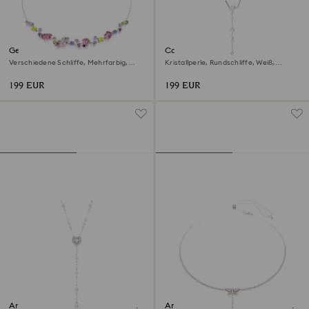
Gema Halskette
Constella Y-Halskette
Verschiedene Schliffe, Mehrfarbig,
Kristallperle, Rundschliffe, Weiß,
Rhodiniert
Rhodiniert
199 EUR
199 EUR
Ariana Grande x Swarovski Y-
Ariana Grande x Swarovski Y-