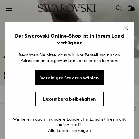
Liste Tastaturkürzel
0
0 - Header
1 - Hauptinhalt
2 - Footer
Der Swarovski Online-Shop ist in Ihrem Land
verfügbar
3 - Filter
4 - Suchergebnisse
Beachten Sie bitte, dass wir Ihre Bestellung nur an
Adressen im ausgewählten Land liefern können.
Halsketten
Finden Sie Ihren neuen täglichen Favoriten mit unserer Kollektion von
Vereinigte Staaten wählen
Halsketten...
Mehr lesen
117 Ergebnisse
Filter
Sortieren
Filter
Sortieren
Luxemburg beibehalten
Wir liefern auch in andere Länder. Ihr Land ist hier nicht
aufgelistet?
Alle Länder anzeigen