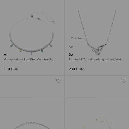
2 Farben
Neu
Ariana Grande x Swarovski
Swarovski Classica Anhänger
Halskette
Verschiedene Schliffe, Mehrfarbig,
Rundschliff, Ineinandergreifend, Weiß,
Rhodiniert
Sterlingsilber
230 EUR
230 EUR