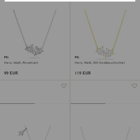
Mesmera Halskette
Mesmera Halskette
Herz, Weiß, Rhodiniert
Herz, Weiß, 18K Goldbeschichtet
99 EUR
119 EUR