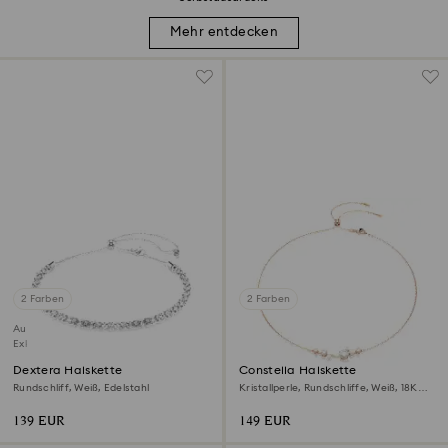
Mehr entdecken
2 Farben
2 Farben
Ausverkauft
Exklusiv online
Dextera Halskette
Constella Halskette
Rundschliff, Weiß, Edelstahl
Kristallperle, Rundschliffe, Weiß, 18K
Roségoldbeschichtet
139 EUR
149 EUR