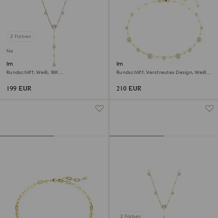
2 Farben
Neu
Imber Y-Halskette
Imber Halskette
Rundschliff, Weiß, 18K
Rundschliff, Verstreutes Design, Weiß,
roségoldbeschichtet
18K Goldbeschichtet
199 EUR
210 EUR
2 Farben