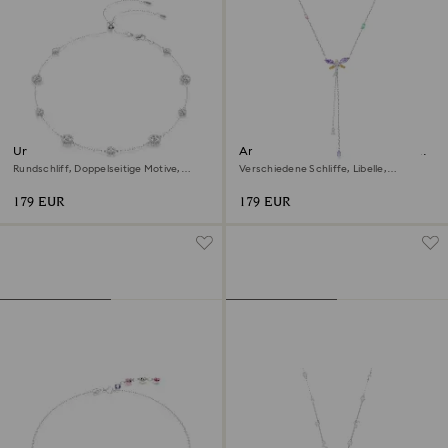
Una Angelic Halskette
Ariana Grande x Swarovski Y-
Halskette
Rundschliff, Doppelseitige Motive,
Verschiedene Schliffe, Libelle,
Weiß, Rhodiniert
Mehrfarbig, Rhodiniert
179 EUR
179 EUR