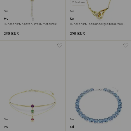
2 Farben
Neu
Neu
Hyperbola Y-Halskette
Swarovski Classica Anhänger
Rundschliff, Knoten, Weiß, Metallmix
Rundschliff, Ineinandergreifend, Weiß,
Sterlingsilber, 18K Goldbeschichtet
230 EUR
250 EUR
Neu
Neu
Imber Halskette im Lagenlook
Millenia Halskette