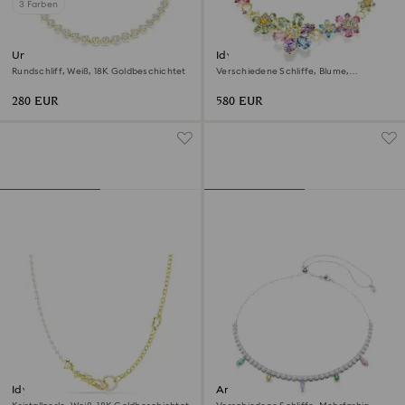
3 Farben
Una Angelic Halskette
Idyllia Halskette
Rundschliff, Weiß, 18K Goldbeschichtet
Verschiedene Schliffe, Blume,
Mehrfarbig, 18K Goldbeschichtet
280 EUR
580 EUR
Idyllia Halskette
Ariana Grande x Swarovski
Halskette