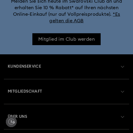
Melden Sie sich heute im Swarovski Club an und
erhalten Sie 10 % Rabatt* auf Ihren nächsten
Online-Einkauf (nur auf Vollpreisprodukte).
*Es
gelten die AGB
Mitglied im Club werden
KUNDENSERVICE
Übersicht zum Kundenservice
MITGLIEDSCHAFT
Auftragsstatus
Registrieren
Geschenkkarten-Guthaben
ÜBER UNS
Swarovski Club
Versand
Über Swarovski