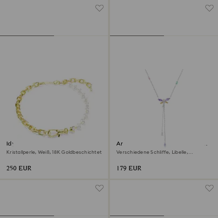
Idyllia Halskette
Ariana Grande x Swarovski Y-
Halskette
Kristallperle, Weiß, 18K Goldbeschichtet
Verschiedene Schliffe, Libelle,
Mehrfarbig, Rhodiniert
250 EUR
179 EUR