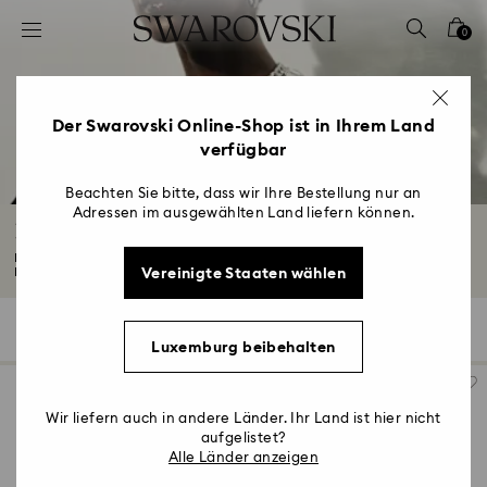
Liste Tastaturkürzel
0
0 - Header
1 - Hauptinhalt
2 - Footer
Der Swarovski Online-Shop ist in Ihrem Land
verfügbar
3 - Filter
4 - Suchergebnisse
Beachten Sie bitte, dass wir Ihre Bestellung nur an
Adressen im ausgewählten Land liefern können.
Halsketten
Finden Sie Ihren neuen täglichen Favoriten mit unserer Kollektion von
Vereinigte Staaten wählen
Halsketten...
Mehr lesen
117 Ergebnisse
Filter
Sortieren
Filter
Sortieren
Luxemburg beibehalten
Wir liefern auch in andere Länder. Ihr Land ist hier nicht
aufgelistet?
Alle Länder anzeigen