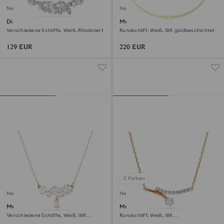
Neu
Neu
Diapason Halskette
Matrix Halskette
Verschiedene Schliffe, Weiß, Rhodiniert
Rundschliff, Weiß, 18K goldbeschichtet
129 EUR
220 EUR
2 Farben
Neu
Neu
Mesmera Halskette
Matrix Halskette
Verschiedene Schliffe, Weiß, 18K
Rundschliff, Weiß, 18K
roségoldbeschichtet
roségoldbeschichtet