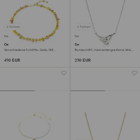
2 Farben
2 Farben
Neu
Neu
Gema Halskette
Swarovski Classica Anhänger
Verschiedene Schliffe, Gelb, 18K
Rundschliff, Ineinandergreifend, Weiß,
goldbeschichtet
Sterlingsilber
450 EUR
230 EUR