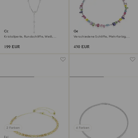
Constella Y-Halskette
Gema Halskette
Kristallperle, Rundschliffe, Weiß,
Verschiedene Schliffe, Mehrfarbig,
Rhodiniert
Rhodiniert
199 EUR
430 EUR
2 Farben
6 Farben
Exklusiv online