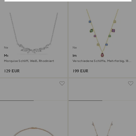
Neu
Neu
Mesmera Halskette
Imber Halskette
Marquise Schliff, Weiß, Rhodiniert
Verschiedene Schliffe, Mehrfarbig, 18K
goldbeschichtet
129 EUR
199 EUR