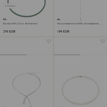
6 Farben
Matrix Tennis Halskette
Ariana Grande x Swarovski Y-
Halskette
Rundschliff, Grün, Rutheniert
Verschiedene Schliffe, Kristallperle,
Herz, Weiß, Rhodiniert
250 EUR
199 EUR