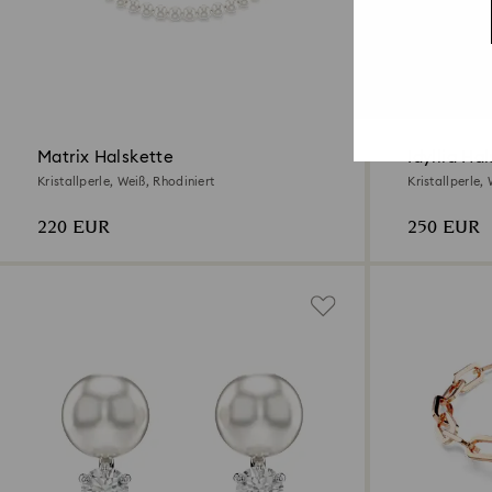
Matrix Halskette
Idyllia Ha
Kristallperle, Weiß, Rhodiniert
Kristallperle,
220 EUR
250 EUR