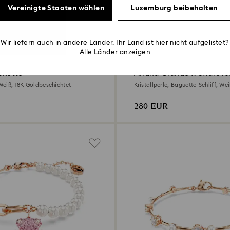
Vereinigte Staaten wählen
Luxemburg beibehalten
Wir liefern auch in andere Länder. Ihr Land ist hier nicht aufgelistet?
Alle Länder anzeigen
lskette
Ariana Grande x Swarovsk
 Weiß, 18K Goldbeschichtet
Kristallperle, Baguette-Schliff, We
280 EUR