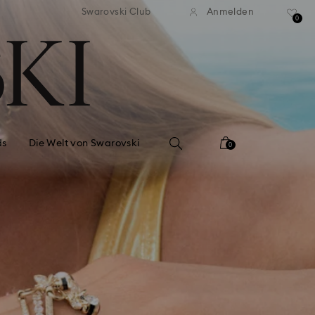
ser Standardversand ab 99 EUR
Kostenloser Standardversand 
Swarovski Club
Anmelden
0
ds
Die Welt von Swarovski
0