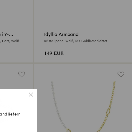
i Y-
Idyllia Armband
, Herz, Weiß,
Kristallperle, Weiß, 18K Goldbeschichtet
149 EUR
and liefern