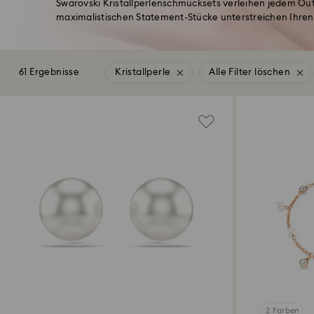
Swarovski Kristallperlenschmucksets verleihen jedem Outf
maximalistischen Statement-Stücke unterstreichen Ihren e
61 Ergebnisse
Kristallperle
Alle Filter löschen
2 Farben