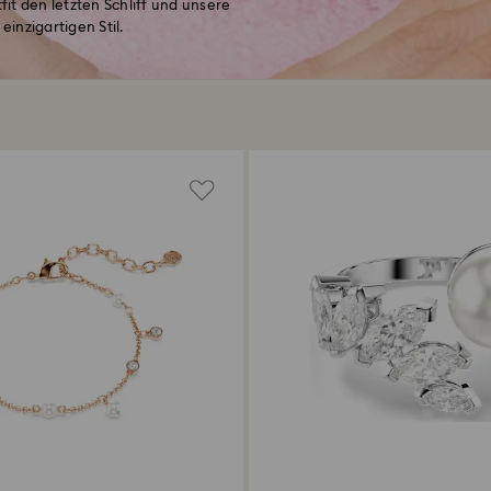
it den letzten Schliff und unsere
inzigartigen Stil.