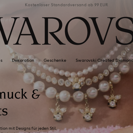
ab 99 EUR
Kostenloser Standardversand ab 99 EUR
Kostenlo
es
Dekoration
Geschenke
Swarovski Created Diamon
hmuck &
ts
on mit Designs für jeden Stil.