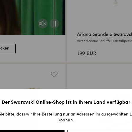
Ariana Grande x Swarovsk
Halskette
Verschiedene Schliffe, Kristallperle
Rhodiniert
ecken
199 EUR
Der Swarovski Online-Shop ist in Ihrem Land verfügbar
ie bitte, dass wir Ihre Bestellung nur an Adressen im ausgewählten L
können.