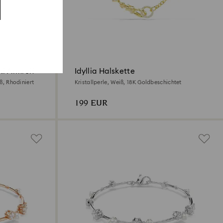
i Armreif
Idyllia Halskette
iß, Rhodiniert
Kristallperle, Weiß, 18K Goldbeschichtet
199 EUR