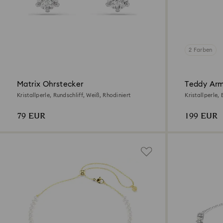
2 Farben
Matrix Ohrstecker
Teddy Ar
Kristallperle, Rundschliff, Weiß, Rhodiniert
Kristallperle,
Roségoldbesc
79 EUR
199 EUR