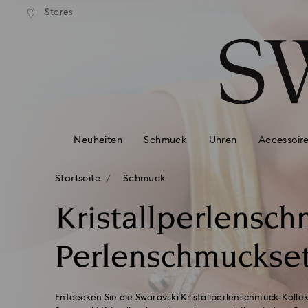
ser Standardversand ab 99 EUR
Kostenloser Standardversand 
Stores
Liste Tastaturkürzel
0 - Header
1 - Hauptinhalt
2 - Footer
3 - Filter
4 - Suchergebnisse
Neuheiten
Schmuck
Uhren
Accessoir
Startseite
Schmuck
Kristallperlensc
Perlenschmuckse
Entdecken Sie die Swarovski Kristallperlenschmuck-Kollekti