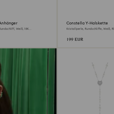
 Anhänger
Constella Y-Halskette
 Rundschliff, Weiß, 18K
Kristallperle, Rundschliffe, Weiß, 
et
199 EUR