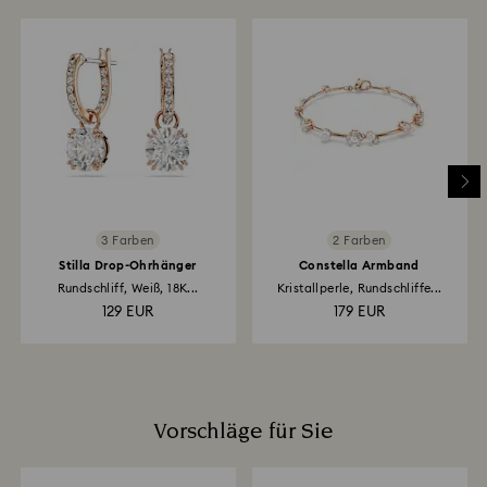
ist, wird automatisch registriert. Anschließend
die Kristallstücke nur mit Baumwollhandschuhen
erhalten Sie eine Bestätigung per E-Mail, dass Ihre
anzufassen und zu reinigen.
Rücksendung bearbeitet wurde. Die Erstattung des
Kaufpreises hängt von den Richtlinien Ihres
Finanzinstituts ab. Sie kann bis zu 3–7 Werktage
dauern und erfolgt über die Zahlungsmethode, die Sie
auch für Ihre Bestellung verwendet haben. Insgesamt
kann der Rücksende- und Erstattungsprozess bis zu
3–4 Wochen ab dem Versanddatum in Anspruch
nehmen.
3 Farben
2 Farben
Stilla Drop-Ohrhänger
Constella Armband
Rundschliff, Weiß, 18K...
Kristallperle, Rundschliffe...
129 EUR
179 EUR
Vorschläge für Sie