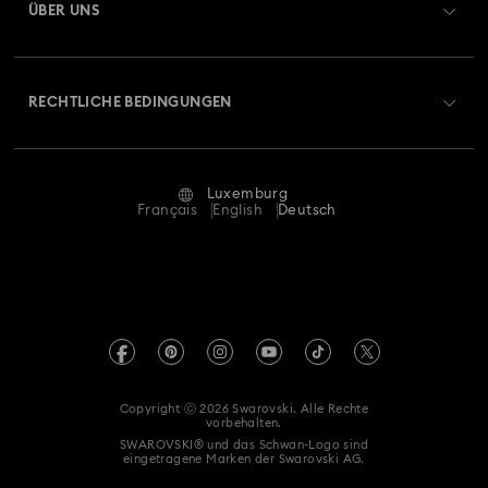
ÜBER UNS
Swarovski Club
Versand
Über Swarovski
Swarovski Crystal Society (SCS)
Retouren und Umtausch
RECHTLICHE BEDINGUNGEN
Stellen & Karriere
Reparaturstatus
Nutzungsbedingungen
Alumni Community
Luxemburg
Kontakt
AGB
Français
English
Deutsch
Für Geschäftskunden
Größe berechnen
Datenschutz
Sitemap
Store-Finder
Impressum
Swarovski Created Diamonds
Termin buchen
REACH-Informationen
Kristallwelten
Copyright ⓒ 2026 Swarovski. Alle Rechte
Erklärung zur Barrierefreiheit
vorbehalten.
Code of Conduct & Policies
SWAROVSKI® und das Schwan-Logo sind
eingetragene Marken der Swarovski AG.
Einwilligungserklärung zum Datenschutz