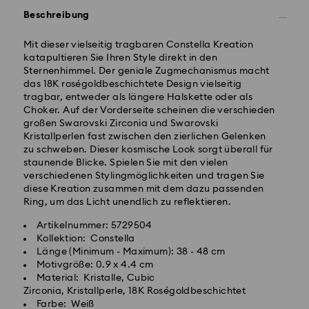
Beschreibung
Standardversand - GLS
Mit dieser vielseitig tragbaren Constella Kreation
katapultieren Sie Ihren Style direkt in den
Bestellungen, die montags bis freitags bis spätestens
Sternenhimmel. Der geniale Zugmechanismus macht
10:00 Uhr MEZ eingehen, werden am gleichen
das 18K roségoldbeschichtete Design vielseitig
Werktag bearbeitet und versendet.
tragbar, entweder als längere Halskette oder als
Lieferzeit bei Standardversand: 2 Werktag nach
Choker. Auf der Vorderseite scheinen die verschieden
Bearbeitung und Versand
großen Swarovski Zirconia und Swarovski
Standard Versandkosten: EUR 6.95
Kristallperlen fast zwischen den zierlichen Gelenken
Kostenloser Standardversand bei einem Einkauf über:
zu schweben. Dieser kosmische Look sorgt überall für
EUR 99
staunende Blicke. Spielen Sie mit den vielen
verschiedenen Stylingmöglichkeiten und tragen Sie
diese Kreation zusammen mit dem dazu passenden
Expressversand - FedEx
Ring, um das Licht unendlich zu reflektieren.
Swarovski Kristall ist ein empfindliches Material, das
Bestellungen, die montags bis freitags bis spätestens
besondere Achtsamkeit erfordert und gemäß den
Artikelnummer: 5729504
14:30 Uhr MEZ eingehen, werden am gleichen
folgenden Pflegehinweisen zu behandeln ist. Um Ihr
Kollektion: Constella
Werktag bearbeitet und versendet.
Swarovski Produkt lange schön zu halten, beachten
Länge (Minimum - Maximum): 38 - 48 cm
Lieferzeit bei Expressversand: 1 Werktag nach
Sie bitte Folgendes:
Motivgröße: 0.9 x 4.4 cm
Bearbeitung und Versand
Material: Kristalle, Cubic
Express Versandkosten: EUR 17.50
Schmuck & Uhren:
Zirconia, Kristallperle, 18K Roségoldbeschichtet
Bewahren Sie Ihren Schmuck in der
Farbe: Weiß