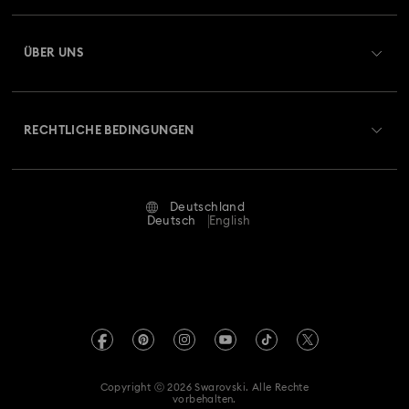
Registrieren
Geschenkkarten-Guthaben
ÜBER UNS
Swarovski Club
Versand
Über Swarovski
Swarovski Crystal Society (SCS)
Retouren und Umtausch
RECHTLICHE BEDINGUNGEN
Stellen & Karriere
Reparaturstatus
Nutzungsbedingungen
Alumni Community
Deutschland
Kontakt
AGB
Deutsch
English
Für Geschäftskunden
Größe berechnen
Datenschutz
Sitemap
Store-Finder
Impressum
Swarovski Created Diamonds
Termin buchen
REACH-Informationen
Kristallwelten
Copyright ⓒ 2026 Swarovski. Alle Rechte
Erklärung zur Barrierefreiheit
vorbehalten.