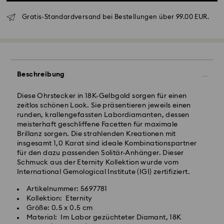
Gratis-Standardversand bei Bestellungen über 99.00 EUR.
Beschreibung
Diese Ohrstecker in 18K-Gelbgold sorgen für einen
zeitlos schönen Look. Sie präsentieren jeweils einen
Standardversand - GLS
runden, krallengefassten Labordiamanten, dessen
meisterhaft geschliffene Facetten für maximale
Brillanz sorgen. Die strahlenden Kreationen mit
Bestellungen, die montags bis freitags bis spätestens
insgesamt 1,0 Karat sind ideale Kombinationspartner
10:00 Uhr MEZ eingehen, werden am gleichen
für den dazu passenden Solitär-Anhänger. Dieser
Werktag bearbeitet und versendet.
Schmuck aus der Eternity Kollektion wurde vom
Lieferzeit bei Standardversand: 1-2 Werktag nach
International Gemological Institute (IGI) zertifiziert.
Bearbeitung und Versand
Standard Versandkosten: EUR 6.95
Artikelnummer: 5697781
Kostenloser Standardversand bei einem Einkauf über:
Kollektion: Eternity
Ihr Swarovski Created Diamonds Schmuck ist
EUR 99
Größe: 0.5 x 0.5 cm
kostbar. Mit nur wenigen Handgriffen bewahren Sie
Material: Im Labor gezüchteter Diamant, 18K