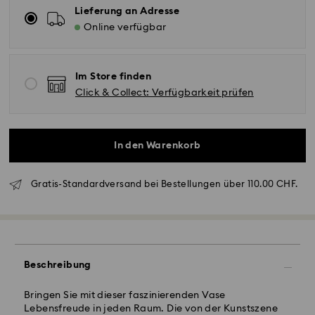
Lieferung an Adresse
Online verfügbar
Im Store finden
Click & Collect: Verfügbarkeit prüfen
In den Warenkorb
Gratis-Standardversand bei Bestellungen über 110.00 CHF.
Standardversand - SwissPost
Bestellungen, die montags bis freitags bis spätestens
Beschreibung
17:00 Uhr MEZ eingehen, werden am gleichen
Werktag bearbeitet und versendet.
Bringen Sie mit dieser faszinierenden Vase
Lieferzeit bei Standardversand: 2 Arbeitstage nach
Lebensfreude in jeden Raum. Die von der Kunstszene
Bearbeitung und Versand