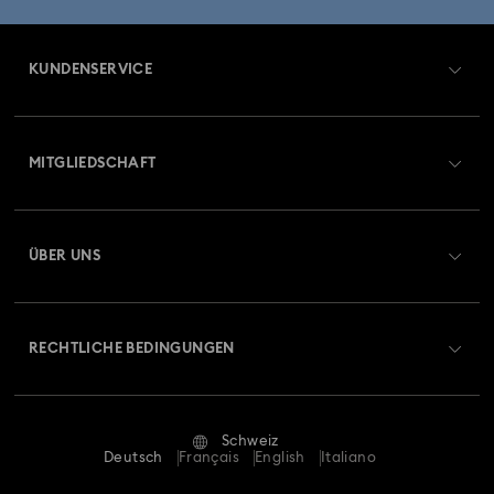
KUNDENSERVICE
Übersicht zum Kundenservice
MITGLIEDSCHAFT
Auftragsstatus
Registrieren
Geschenkkarten-Guthaben
ÜBER UNS
Swarovski Club
Versand
Über Swarovski
Swarovski Crystal Society (SCS)
Retouren und Umtausch
RECHTLICHE BEDINGUNGEN
Stellen & Karriere
Reparaturstatus
Nutzungsbedingungen
Alumni Community
Schweiz
Kontakt
AGB
Deutsch
Français
English
Italiano
Für Geschäftskunden