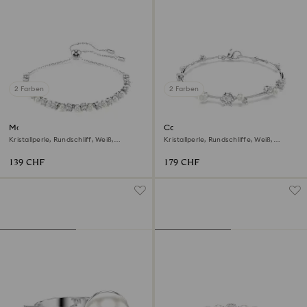
2 Farben
2 Farben
Matrix Armband
Constella Armband
Kristallperle, Rundschliff, Weiß,
Kristallperle, Rundschliffe, Weiß,
Rhodiniert
Rhodiniert
139 CHF
179 CHF