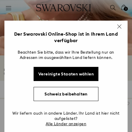
Liste Tastaturkürzel
0
0 - Header
1 - Hauptinhalt
2 - Footer
Der Swarovski Online-Shop ist in Ihrem Land
verfügbar
3 - Filter
4 - Suchergebnisse
Beachten Sie bitte, dass wir Ihre Bestellung nur an
Adressen im ausgewählten Land liefern können.
Kristallperlenschmuck & Perlenschmucksets
Entdecken Sie die Swarovski Kristallperlenschmuck-Kollektion mit Designs
Vereinigte Staaten wählen
für...
Mehr lesen
62 Ergebnisse
Filter
Sortieren
Filter
Sortieren
Schweiz beibehalten
Wir liefern auch in andere Länder. Ihr Land ist hier nicht
aufgelistet?
Alle Länder anzeigen