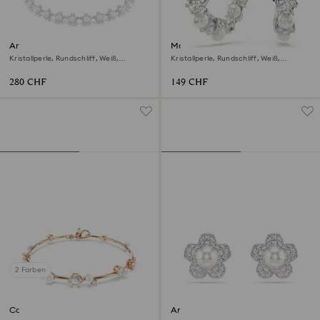
Ariana Grande x Swarovski
Matrix Kreolen
Halsband
Kristallperle, Rundschliff, Weiß,
Kristallperle, Rundschliff, Weiß,
Rhodiniert
Rhodiniert
280 CHF
149 CHF
2 Farben
Constella Armband
Ariana Grande x Swarovski