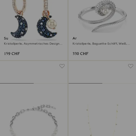
Sublima Drop-Ohrhänger
Ariana Grande x Swarovski
Armreif
Kristallperle, Asymmetrisches Design,
Kristallperle, Baguette-Schliff, Weiß,
Mond, Mehrfarbig, 18K
Rhodiniert
Roségoldbeschichtet
159 CHF
330 CHF