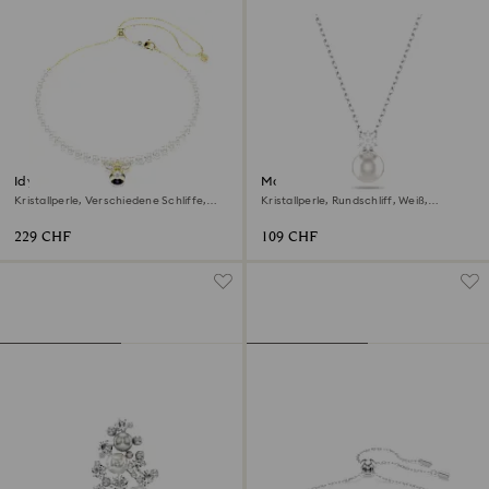
Idyllia Halsband
Matrix Anhänger
Kristallperle, Verschiedene Schliffe,
Kristallperle, Rundschliff, Weiß,
Biene, Weiß, 18K Goldbeschichtet
Rhodiniert
229 CHF
109 CHF