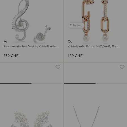
2 Farben
Ariana Grande x Swarovski
Constella Drop-Ohrhänger
Ohrclips
Asymmetrisches Design, Kristallperle,
Kristallperle, Rundschliff, Weiß, 18K
Baguette-Schliff, Weiß, Rhodiniert
Roségoldbeschichtet
350 CHF
139 CHF