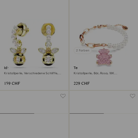
2 Farben
Idyllia Drop-Ohrhänger
Teddy Armband
Kristallperle, Verschiedene Schliffe,
Kristallperle, Bär, Rosa, 18K
Biene, Mehrfarbig, 18K Goldbeschichtet
Roségoldbeschichtet
159 CHF
229 CHF