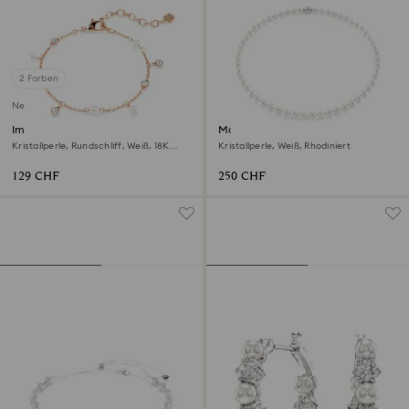
2 Farben
Neu
Imber Armband
Matrix Halskette
Kristallperle, Rundschliff, Weiß, 18K
Kristallperle, Weiß, Rhodiniert
roségoldbeschichtet
129 CHF
250 CHF