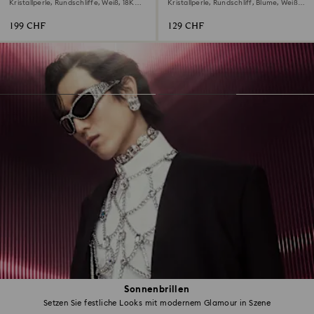
Ohrstecker
Kristallperle, Rundschliffe, Weiß, 18K
Kristallperle, Rundschliff, Blume, Weiß,
Roségoldbeschichtet
Rhodiniert
199 CHF
129 CHF
Sonnenbrillen
Setzen Sie festliche Looks mit modernem Glamour in Szene