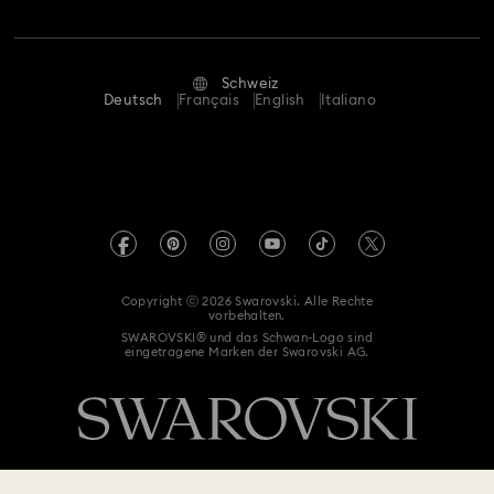
Stellen & Karriere
Reparaturstatus
Nutzungsbedingungen
Roségoldfarben beschichteter Schmuck
Alumni Community
Schweiz
Kontakt
AGB
Deutsch
Français
English
Italiano
Blumenschmuck mit Kristallen
Evil-Eye-Schmuck
Für Geschäftskunden
Größe berechnen
Datenschutz
Kleeblatt Schmuck & Charms mit Kristallen
Sitemap
Store-Finder
Impressum
Swarovski Created Diamonds
Mondschmuck mit Kristallen
Muschelschmuck
Termin buchen
REACH-Informationen
Kristallwelten
Schleifenschmuck mit Kristallen
Copyright ⓒ 2026 Swarovski. Alle Rechte
Einwilligungserklärung zum Datenschutz
vorbehalten.
Code of Conduct & Policies
SWAROVSKI® und das Schwan-Logo sind
Schmetterlingsschmuck mit Kristallen
eingetragene Marken der Swarovski AG.
Schmuck für Silvester