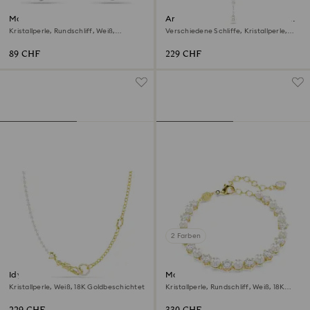
Matrix Ohrstecker
Ariana Grande x Swarovski Y-
Halskette
Kristallperle, Rundschliff, Weiß,
Verschiedene Schliffe, Kristallperle,
Rhodiniert
Herz, Weiß, Rhodiniert
89 CHF
229 CHF
2 Farben
Idyllia Halskette
Matrix Tennis Armband
Kristallperle, Weiß, 18K Goldbeschichtet
Kristallperle, Rundschliff, Weiß, 18K
Goldbeschichtet