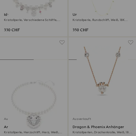
Idyllia Halskette
Una Angelic lange Halskette
Kristallperle, Verschiedene Schliffe,
Kristallperle, Rundschliff, Weiß, 18K
Weiß, Rhodiniert
Goldbeschichtet
330 CHF
350 CHF
Ausverkauft
Ausverkauft
Ariana Grande x Swarovski
Dragon & Phoenix Anhänger
Halskette
Kristallperle, Herzschliff, Herz, Weiß,
Kristallperlen, Drachenkralle, Weiß, 18K
Rhodiniert
Roségoldbeschichtet