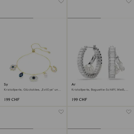
Symbolica Armband
Ariana Grande x Swarovski
Kreolen
Kristallperle, Glücksklee, „Evil Eye“ und
Kristallperle, Baguette-Schliff, Weiß,
Hufeisen, Blau, 18K Goldbeschichtet
Rhodiniert
199 CHF
199 CHF