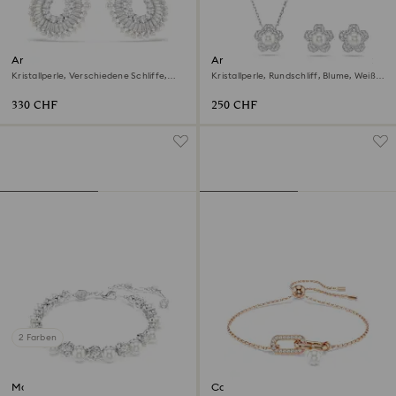
Ariana Grande x Swarovski
Ariana Grande x Swarovski Set
Drop-Ohrhänger
Kristallperle, Verschiedene Schliffe,
Kristallperle, Rundschliff, Blume, Weiß,
Weiß, Rhodiniert
Rhodiniert
330 CHF
250 CHF
2 Farben
Matrix Tennis Armband
Constella Armband