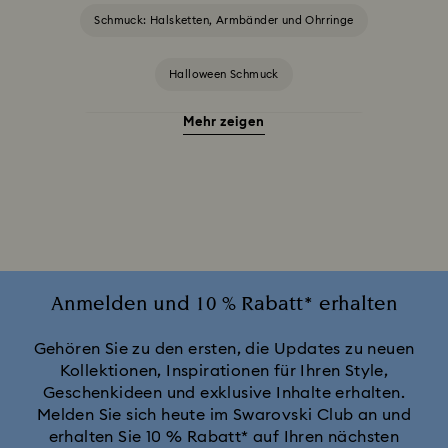
Schmuck: Halsketten, Armbänder und Ohrringe
Halloween Schmuck
Mehr zeigen
Herbst/Winter 2025 Ohrringe, Halsketten & Ringe
Schmuck mit blauen Kristallen
Schmuck mit gelben Kristallen
Schmuck mit grünen Kristallen
Schmuck mit rosa Kristallen
Anmelden und 10 % Rabatt* erhalten
Schmuck mit roten Kristallen
Gehören Sie zu den ersten, die Updates zu neuen
Kollektionen, Inspirationen für Ihren Style,
Geschenkideen und exklusive Inhalte erhalten.
Schmuck mit schwarzen Kristallen
Melden Sie sich heute im Swarovski Club an und
erhalten Sie 10 % Rabatt* auf Ihren nächsten