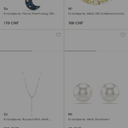
Sublima Anhänger
Idyllia Halskette
Kristallperle, Mond, Mehrfarbig, 18K
Kristallperle, Weiß, 18K Goldbeschichtet
Roségoldbeschichtet
159 CHF
300 CHF
Constella Y-Halskette
Matrix Ohrstecker
Kristallperle, Rundschliffe, Weiß,
Kristallperle, Weiß, Rhodiniert
Rhodiniert