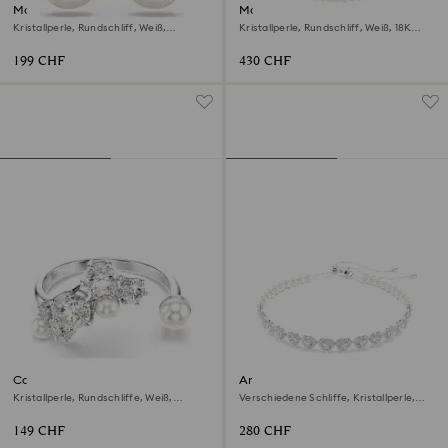
Matrix Drop-Ohrhänger
Matrix Tennis Halskette
Kristallperle, Rundschliff, Weiß,
Kristallperle, Rundschliff, Weiß, 18K
Rhodiniert
Goldbeschichtet
199 CHF
430 CHF
Constella Offener Ring
Ariana Grande x Swarovski
Halsband
Kristallperle, Rundschliffe, Weiß,
Verschiedene Schliffe, Kristallperle,
Rhodiniert
Herz, Weiß, Rhodiniert
149 CHF
280 CHF