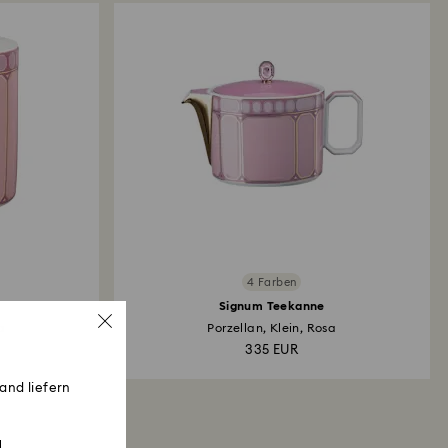
r einen Swarovski Store:Die Erstattung erfolgt
liche Zahlungsmethode und es kann bis zu 3–7
is die Gutschrift erfolgt.
4 Farben
Signum Teekanne
a
Porzellan, Klein, Rosa
335 EUR
and liefern