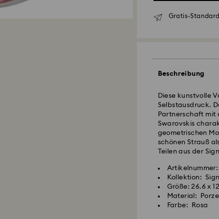
Gratis-Standard
Standardversand 
Bestellungen, die 
eingehen, werden 
Lieferzeit bei St
und Versand
Beschreibung
Standard Versand
Kostenloser Stand
Diese kunstvolle V
Selbstausdruck. D
Partnerschaft mit
Expressversand -
Swarovskis charak
geometrischen Moti
schönen Strauß al
Bestellungen, die 
Teilen aus der Sig
Swarovski Kristall
eingehen, werden 
Achtsamkeit erfor
Lieferzeit bei Ex
Artikelnummer:
behandeln ist. Um 
Versand
Kollektion: Sig
beachten Sie bitte
Express Versandko
Größe: 26.6 x 1
Material: Porze
Schmuck & Uhren:
Farbe: Rosa
Postfächer, APO- 
Bewahren Sie Ihre
Bis zum Eingang d
weichen Samtbeute