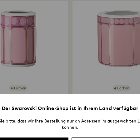
Rücksendungen übe
über die ursprüng
Werktage dauern, b
4 Farben
4 Farben
Signum Vase
Signum Vase
Porzellan, Klein, Rosa
Porzellan, Breit, Ros
Der Swarovski Online-Shop ist in Ihrem Land verfügbar
75 EUR
255 EUR
ie bitte, dass wir Ihre Bestellung nur an Adressen im ausgewählten L
können.