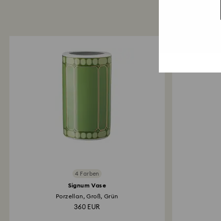
4 Farben
Signum Vase
Porzellan, Groß, Grün
360 EUR