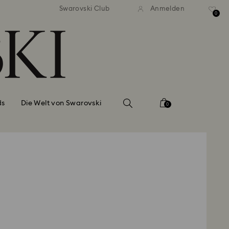
ser Standardversand ab 99 EUR
Kostenloser Standardversand 
Swarovski Club
Anmelden
0
ds
Die Welt von Swarovski
0