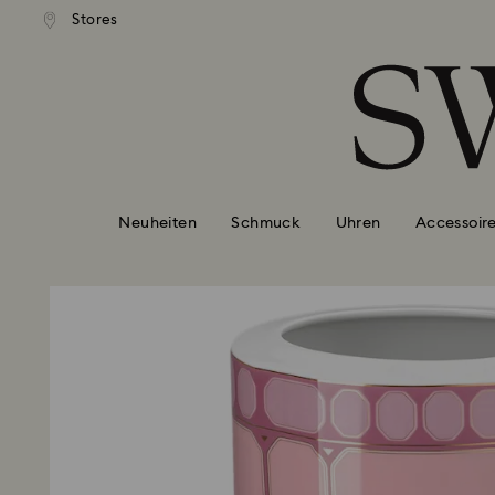
ser Standardversand ab 99 EUR
Kostenloser Standardversand 
Stores
Liste Tastaturkürzel
0 - Header
1 - Hauptinhalt
2 - Footer
Neuheiten
Schmuck
Uhren
Accessoir