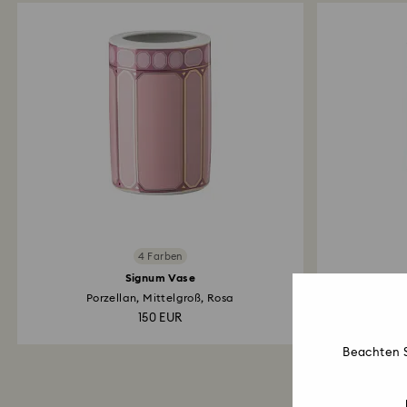
4 Farben
Signum Vase
Porzellan, Mittelgroß, Rosa
150 EUR
Beachten S