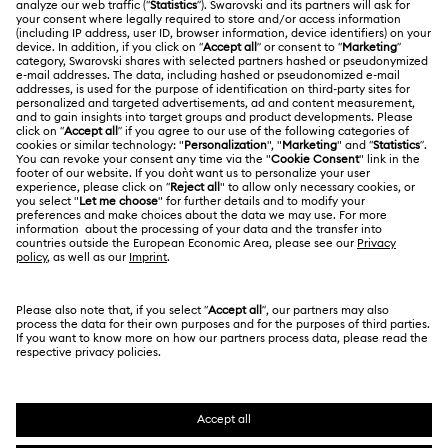
ÜBER UNS
Geschenkkarten-Guthaben
Über Swarovski
Reparaturstatus
RECHTLICHE BEDINGUNGEN
Stellen & Karriere
Kontakt
Nutzungsbedingungen
Alumni Community
Größe berechnen
Andere Länder
AGB
English
Deutsch
Español
Français
Für Geschäftskunden
Store-Finder
Datenschutz
Sitemap
Cookie-Einwilligung
Swarovski Created Diamonds
Impressum
Kristallwelten
Copyright ⓒ 2026 Swarovski. Alle Rechte
REACH-Informationen
vorbehalten.
Code of Conduct & Policies
SWAROVSKI® und das Schwan-Logo sind
eingetragene Marken der Swarovski AG.
Einwilligungserklärung zum Datenschutz