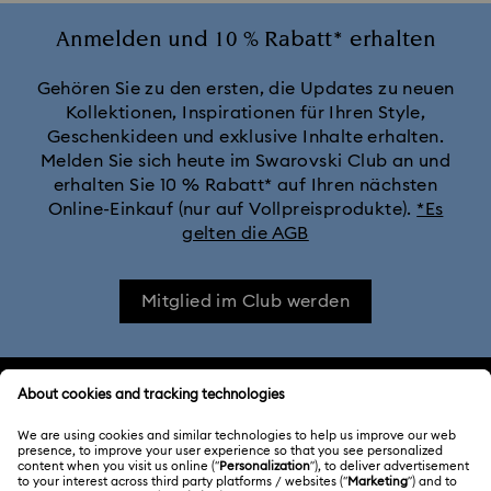
Anmelden und 10 % Rabatt* erhalten
Gehören Sie zu den ersten, die Updates zu neuen
Kollektionen, Inspirationen für Ihren Style,
Geschenkideen und exklusive Inhalte erhalten.
Melden Sie sich heute im Swarovski Club an und
erhalten Sie 10 % Rabatt* auf Ihren nächsten
Online-Einkauf (nur auf Vollpreisprodukte).
*Es
gelten die AGB
Mitglied im Club werden
KUNDENSERVICE
Übersicht zum Kundenservice