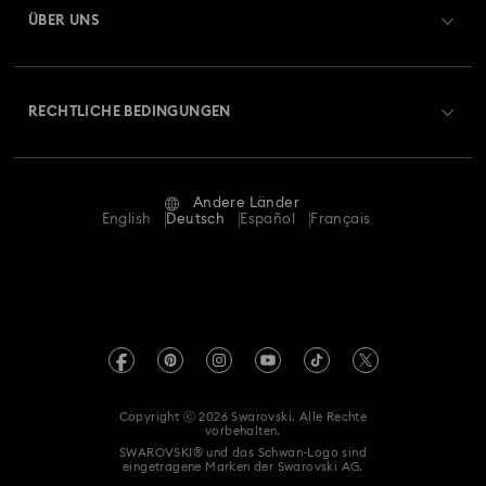
ÜBER UNS
Geschenkkarten-Guthaben
Über Swarovski
Reparaturstatus
RECHTLICHE BEDINGUNGEN
Stellen & Karriere
Kontakt
Nutzungsbedingungen
Alumni Community
Größe berechnen
Andere Länder
AGB
English
Deutsch
Español
Français
Für Geschäftskunden
Store-Finder
Datenschutz
Sitemap
Cookie-Einwilligung
Swarovski Created Diamonds
Impressum
Kristallwelten
Copyright ⓒ 2026 Swarovski. Alle Rechte
REACH-Informationen
vorbehalten.
Code of Conduct & Policies
SWAROVSKI® und das Schwan-Logo sind
eingetragene Marken der Swarovski AG.
Einwilligungserklärung zum Datenschutz