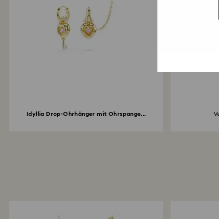
Idyllia Drop-Ohrhänger mit Ohrspange...
V