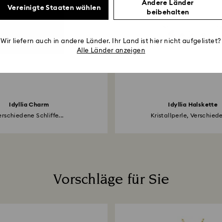
Andere Länder
Vereinigte Staaten wählen
beibehalten
Wir liefern auch in andere Länder. Ihr Land ist hier nicht aufgelistet?
Alle Länder anzeigen
Idyllia Charm
Idyllia Halskette
erschiedene Schliffe...
Kristallperle, Verschiede
Vorschläge für Sie