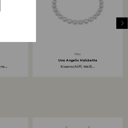
Neu
Una Angelic Halskette
ne...
Kissenschliff, Weiß...