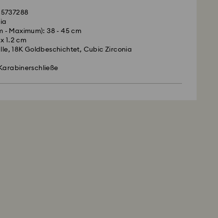
 5737288
lia
 - Maximum): 38 - 45 cm
 x 1.2 cm
alle, 18K Goldbeschichtet, Cubic Zirconia
Karabinerschließe