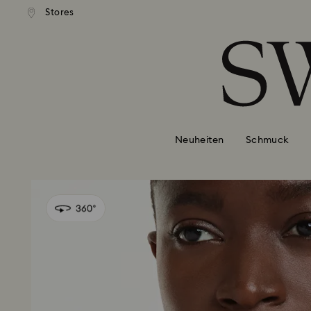
Stores
Liste Tastaturkürzel
0 - Header
1 - Hauptinhalt
2 - Footer
Neuheiten
Schmuck