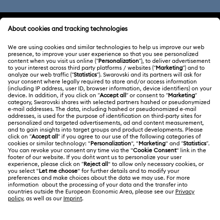
KUNDENSERVICE
Übersicht zum Kundenservice
ÜBER UNS
Geschenkkarten-Guthaben
Über Swarovski
Reparaturstatus
RECHTLICHE BEDINGUNGEN
Stellen & Karriere
Kontakt
Nutzungsbedingungen
Alumni Community
Größe berechnen
Andere Länder
AGB
English
Deutsch
Español
Français
Für Geschäftskunden
Store-Finder
Datenschutz
Sitemap
Cookie-Einwilligung
Swarovski Created Diamonds