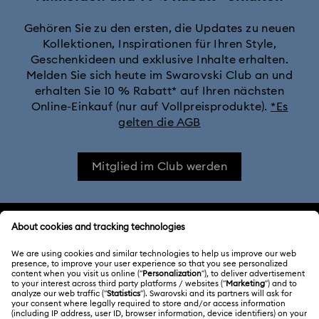
Gehören Sie zu den ersten, die Updates zu neuen
Kollektionen, Inspirationen für Ihren Style,
Geschenkideen und exklusive Inhalte erhalten.
Melden Sie sich heute im Swarovski Club an und
erhalten Sie 10 % Rabatt* auf Ihren nächsten
Online-Einkauf (nur auf Vollpreisprodukte).
*Es
gelten die AGB
Mitglied im Club werden
KUNDENSERVICE
Übersicht zum Kundenservice
ÜBER UNS
Geschenkkarten-Guthaben