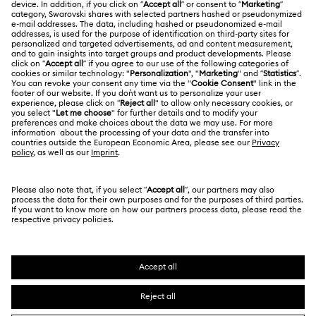
Über Swarovski
Reparaturstatus
RECHTLICHE BEDINGUNGEN
Stellen & Karriere
Kontakt
Nutzungsbedingungen
Alumni Community
Größe berechnen
Andere Länder
AGB
English
Deutsch
Español
Français
Für Geschäftskunden
Store-Finder
Datenschutz
Sitemap
Cookie-Einwilligung
Swarovski Created Diamonds
Impressum
Kristallwelten
Copyright ⓒ 2026 Swarovski. Alle Rechte
REACH-Informationen
vorbehalten.
Code of Conduct & Policies
SWAROVSKI® und das Schwan-Logo sind
eingetragene Marken der Swarovski AG.
Einwilligungserklärung zum Datenschutz