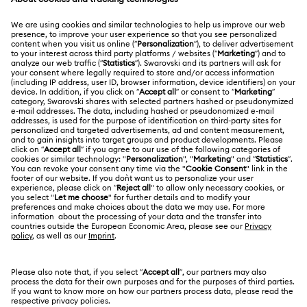
KUNDENSERVICE
Übersicht zum Kundenservice
ÜBER UNS
Geschenkkarten-Guthaben
Über Swarovski
Reparaturstatus
RECHTLICHE BEDINGUNGEN
Stellen & Karriere
Kontakt
Nutzungsbedingungen
Alumni Community
Größe berechnen
Andere Länder
AGB
English
Deutsch
Español
Français
Für Geschäftskunden
Store-Finder
Datenschutz
Sitemap
Cookie-Einwilligung
Swarovski Created Diamonds
Impressum
Kristallwelten