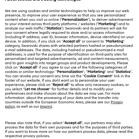
KUNDENSERVICE
Übersicht zum Kundenservice
ÜBER UNS
Geschenkkarten-Guthaben
Über Swarovski
Reparaturstatus
RECHTLICHE BEDINGUNGEN
Stellen & Karriere
Kontakt
Nutzungsbedingungen
Alumni Community
Größe berechnen
Andere Länder
AGB
English
Deutsch
Español
Français
Für Geschäftskunden
Store-Finder
Datenschutz
Sitemap
Cookie-Einwilligung
Swarovski Created Diamonds
Impressum
Kristallwelten