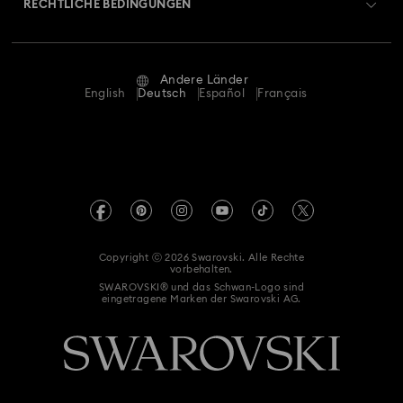
RECHTLICHE BEDINGUNGEN
Stellen & Karriere
Kontakt
Nutzungsbedingungen
Alumni Community
Größe berechnen
Andere Länder
AGB
English
Deutsch
Español
Français
Für Geschäftskunden
Store-Finder
Datenschutz
Sitemap
Impressum
Swarovski Created Diamonds
REACH-Informationen
Kristallwelten
Copyright ⓒ 2026 Swarovski. Alle Rechte
Einwilligungserklärung zum Datenschutz
vorbehalten.
Code of Conduct & Policies
SWAROVSKI® und das Schwan-Logo sind
eingetragene Marken der Swarovski AG.