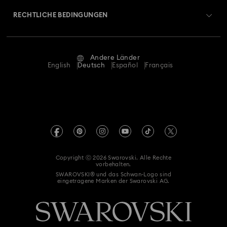
Reparaturstatus
RECHTLICHE BEDINGUNGEN
Stellen & Karriere
Kontakt
Nutzungsbedingungen
Alumni Community
Größe berechnen
Andere Länder
AGB
English
Deutsch
Español
Français
Für Geschäftskunden
Store-Finder
Datenschutz
Sitemap
Cookie-Einwilligung
Swarovski Created Diamonds
Impressum
Kristallwelten
Copyright ⓒ 2026 Swarovski. Alle Rechte
REACH-Informationen
vorbehalten.
Code of Conduct & Policies
SWAROVSKI® und das Schwan-Logo sind
eingetragene Marken der Swarovski AG.
Einwilligungserklärung zum Datenschutz