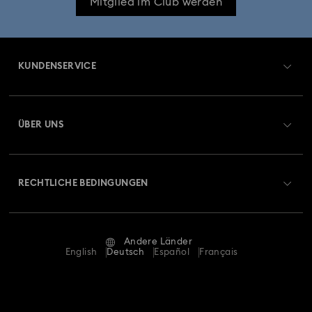
Mitglied im Club werden
KUNDENSERVICE
Übersicht zum Kundenservice
ÜBER UNS
Geschenkkarten-Guthaben
Über Swarovski
Reparaturstatus
RECHTLICHE BEDINGUNGEN
Stellen & Karriere
Kontakt
Nutzungsbedingungen
Alumni Community
Größe berechnen
Andere Länder
AGB
English
Deutsch
Español
Français
Für Geschäftskunden
Store-Finder
Datenschutz
Sitemap