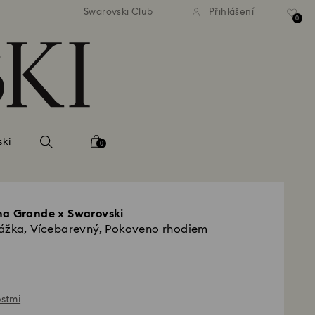
atné standardní dodání při
Bezplatné standardní dodá
Swarovski Club
Přihlášení
bjednávce nad 2 460 Kč
objednávce nad 2 460
0
ski
0
na Grande x Swarovski
Vážka, Vícebarevný, Pokoveno rhodiem
ostmi