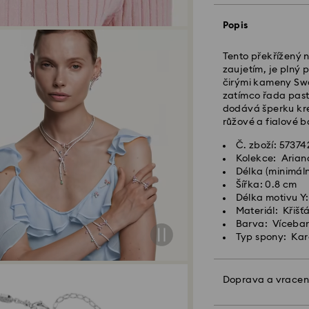
Standardní dodání
Popis
Tento překřížený 
Objednávky podan
zaujetím, je plný
zpracovány a odes
čirými kameny Swa
Standardní dodací
zatímco řada pas
Standardní nákla
dodává šperku kre
Standardní dopr
růžové a fialové b
Expresní doručení
Č. zboží: 5737
Kolekce: Arian
Délka (minimáln
Objednávky podan
Šířka: 0.8 cm
zpracovány a odes
Délka motivu Y:
Expresní dodací lh
Materiál: Křišť
Náklady na expre
Barva: Víceba
Typ spony: Ka
Společnost Swarov
APO/FPO. Zboží z
Doprava a vracen
tato neobdrží kon