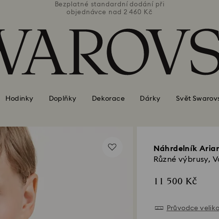
ní při
Bezplatné standardní dodání při
Bezpl
Kč
objednávce nad 2 460 Kč
o
Hodinky
Doplňky
Dekorace
Dárky
Svět Swarov
Náhrdelník Aria
Různé výbrusy, 
11 500 Kč
Průvodce velik