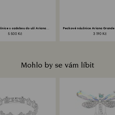
šnice s ozdobou do uší Ariana
Peckové náušnice Ariana Grande 
Grande...
5 500 Kč
3 190 Kč
Mohlo by se vám líbit