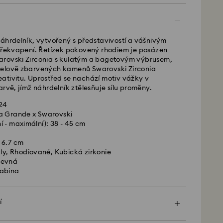
 - GLS
náhrdelník, vytvořený s představivostí a vášnivým
é od pondělí do pátku do 10:00 SEČ budou
 překvapení. Řetízek pokovený rhodiem je posázen
lány tentýž pracovní den.
rovski Zirconia s kulatým a bagetovým výbrusem,
 lhůta: 2 pracovní dny po zpracování a odeslání
telově zbarvených kamenů Swarovski Zirconia
dy na dopravu: CZK 180
ativitu. Uprostřed se nachází motiv vážky v
ava zdarma nad: CZK 2460
arvě, jímž náhrdelník ztělesňuje sílu proměny.
 -
424
FedEx
a Grande x Swarovski
í - maximální): 38 - 45 cm
é od pondělí do pátku do 14:30 SEČ budou
lány tentýž pracovní den.
 6.7 cm
ůta: 1-2 pracovní den po zpracování a odeslání
ály, Rhodiované, Kubická zirkonie
sní přepravu: CZK 480
revná
rabina
ski nedoručuje do P.O. boxů ani na adresy typu
ůstává majetkem společnosti Swarovski, dokud
í
ečnou platbu.