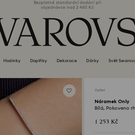
ní při
Bezplatné standardní dodání při
Bezpl
Kč
objednávce nad 2 460 Kč
o
Hodinky
Doplňky
Dekorace
Dárky
Svět Swarov
Outlet
Náramek Only
Bílá, Pokoveno r
1 253 Kč