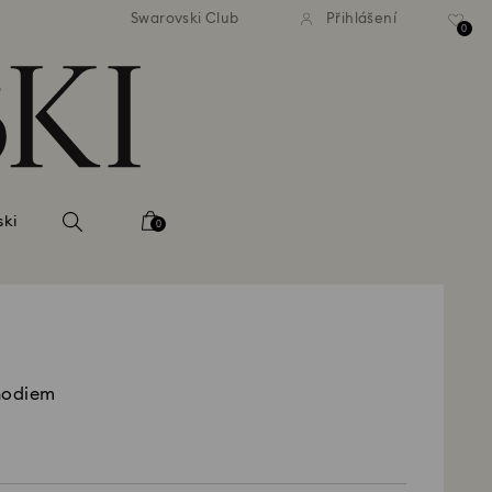
atné standardní dodání při
Bezplatné standardní dodá
Swarovski Club
Přihlášení
bjednávce nad 2 460 Kč
objednávce nad 2 460
0
ski
0
hodiem