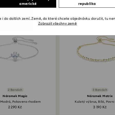
Mohlo by se vám líbit
americké
republika
 i do dalších zemí. Země, do které chcete objednávku doručit, tu ne
Zobrazit všechny země
2 Barvách
3 Barvách
Náramek Magic
Náramek Matrix
 Modrá, Pokoveno rhodiem
Kulatý výbrus, Bílá, Povrc
2 290 Kč
3 190 Kč