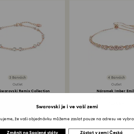
3 Barvách
4 Barvách
Outlet
Outlet
Swarovski Remix Collection
Náramek Imber Emi
Kulatý...
Smíšené kruhové výbrus
1 155 Kč
1 575 Kč
Swarovski je i ve vaší zemi
ujeme, že vaši objednávku můžeme zaslat pouze na adresu ve vybra
Změnit na Spojené státy
Zůstat v zemi Česká