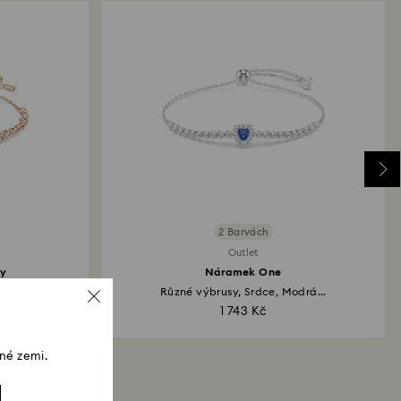
2 Barvách
Outlet
ly
Náramek One
y...
Různé výbrusy, Srdce, Modrá...
1 743 Kč
né zemi.