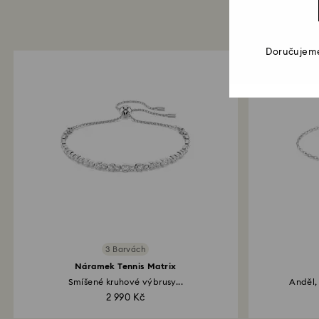
Doručujeme
3 Barvách
Náramek Tennis Matrix
Smíšené kruhové výbrusy...
Anděl,
2 990 Kč