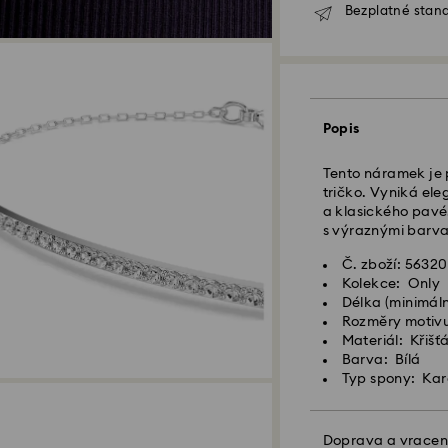
Bezplatné stand
Standardní dodání
Objednávky podan
Popis
zpracovány a odes
Standardní dodací
Tento náramek je p
Standardní nákla
tričko. Vyniká el
Standardní dopr
a klasického pavé
s výraznými barva
Expresní doručení
Č. zboží: 5632
Kolekce: Only
Objednávky podan
Délka (minimální
zpracovány a odes
Rozměry motivu
Expresní dodací lh
Materiál: Křišť
Náklady na expre
Barva: Bílá
Typ spony: Ka
Společnost Swarov
APO/FPO. Zboží z
Doprava a vracen
tato neobdrží kon