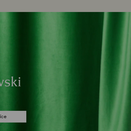
vski
více