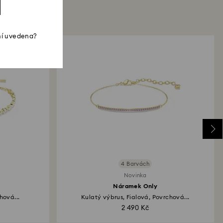
ní uvedena?
4 Barvách
Novinka
Náramek Only
hová...
Kulatý výbrus, Fialová, Povrchová...
2 490 Kč