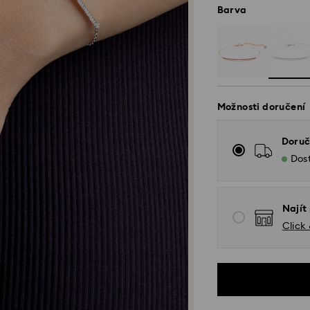
Barva
Možnosti doručení
Doruč
Dos
Najít
Click