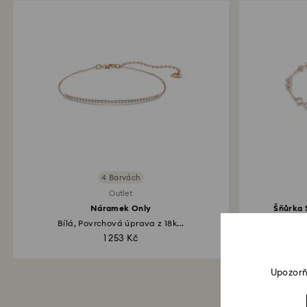
4 Barvách
Outlet
Náramek Only
Šňůrka 
Bílá, Povrchová úprava z 18k...
1 253 Kč
Upozorň