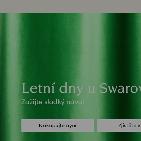
Letní dny u Swaro
Zažijte sladký nával
Nakupujte nyní
Zjistěte 