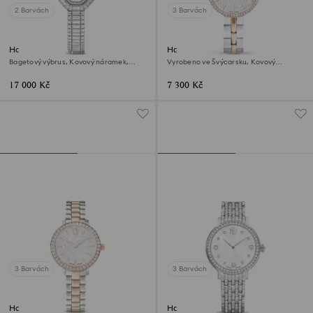
2 Barvách
3 Barvách
Hodinky Matrix octagon
Hodinky Cosmopolitan
Bagetový výbrus, Kovový náramek,
Vyrobeno ve Švýcarsku, Kovový
Stříbrný odstín, Nerezová ocel
náramek, Stříbrný odstín, Povrchová
úprava použitím směsi kovů
17 000 Kč
7 300 Kč
3 Barvách
3 Barvách
Hodinky Matrix 3-link
Hodinky Imber