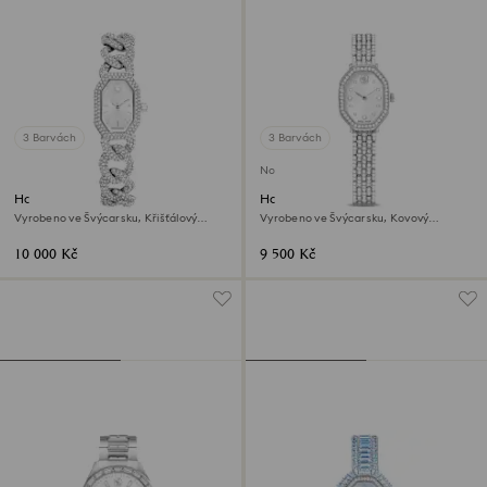
3 Barvách
3 Barvách
Novinka
Hodinky Dextera chain
Hodinky Dextera octagon
Vyrobeno ve Švýcarsku, Křišťálový
Vyrobeno ve Švýcarsku, Kovový
náramek, Stříbrný odstín, Nerezová
náramek, Stříbrný odstín, Nerezová
ocel
ocel
10 000 Kč
9 500 Kč