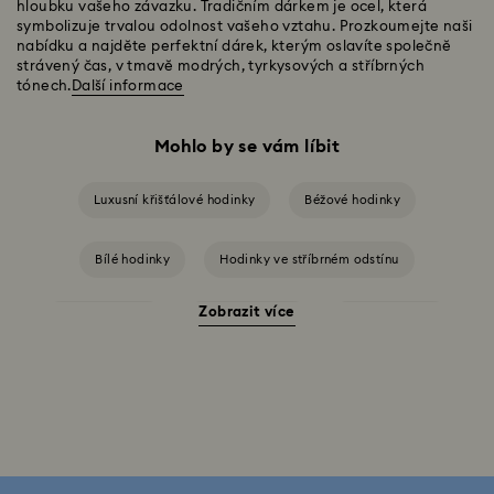
hloubku vašeho závazku. Tradičním dárkem je ocel, která
symbolizuje trvalou odolnost vašeho vztahu. Prozkoumejte naši
nabídku a najděte perfektní dárek, kterým oslavíte společně
strávený čas, v tmavě modrých, tyrkysových a stříbrných
tónech.
Další informace
Mohlo by se vám líbit
Luxusní křišťálové hodinky
Béžové hodinky
Bílé hodinky
Hodinky ve stříbrném odstínu
Zobrazit více
Modré hodinky
Růžové hodinky
Zelené hodinky
Černé hodinky
Červené hodinky
Šedé hodinky
Crystalline bangle kolekce hodinek
Kolekce Cosmopolitan