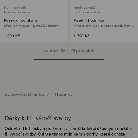
Není na skladě
Není na skladě
Exkluzivně on-line
Exkluzivně on-line
Pásek k hodinkám
Pásek k hodinkám
Šířka 13 mm (0,51"), Kovový, Stříbrný
Šířka 16 mm (0,63"), Kůže s prošíváním,
odstín, Nerezová ocel
Modrý, Nerezová ocel
1 990 Kč
1 790 Kč
Zobrazit 28 z 28 produktů
Domovská stránka
Hodinky
Dárky k 11. výročí svatby
Oslavte 11 let lásky a partnerství s naší kolekcí úžasných dárků k
11. výročí svatby. Oslňte tímto milníkem s dárky, které odrážejí