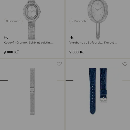
3 Barvách
2 Barvách
Hodinky Matrix octagon
Hodinky Imber bangle
Kovový náramek, Stříbrný odstín,
Vyrobeno ve Švýcarsku, Kovový
Nerezová ocel
náramek, Stříbrný odstín, Nerezová
ocel
9 000 Kč
9 000 Kč