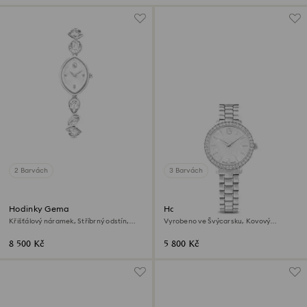
2 Barvách
3 Barvách
Hodinky Gema
Hodinky Matrix 3-link
Křišťálový náramek, Stříbrný odstín,
Vyrobeno ve Švýcarsku, Kovový
Nerezová ocel
náramek, Stříbrný odstín, Nerezová
ocel
8 500 Kč
5 800 Kč