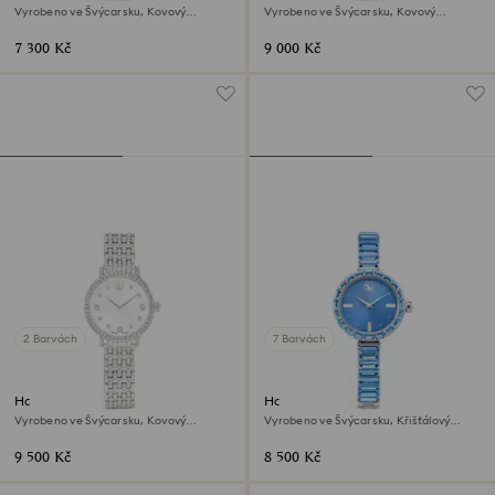
Vyrobeno ve Švýcarsku, Kovový
Vyrobeno ve Švýcarsku, Kovový
náramek, Stříbrný odstín, Povrchová
náramek, Stříbrný odstín, Nerezová
úprava v růžovozlatém odstínu
ocel
7 300 Kč
9 000 Kč
2 Barvách
7 Barvách
Hodinky Imber
Hodinky Matrix bangle
Vyrobeno ve Švýcarsku, Kovový
Vyrobeno ve Švýcarsku, Křišťálový
náramek, Stříbrný odstín, Nerezová
náramek, Modrá, Nerezová ocel
ocel
9 500 Kč
8 500 Kč