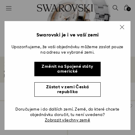
Seznam přístupových kódů
0
0 – Záhlaví
1 – Hlavní obsah
2 – Zápatí
Swarovski je i ve vaší zemi
3 – Filtr
Upozorňujeme, že vaši objednávku můžeme zaslat pouze
na adresu ve vybrané zemi.
4 – Výsledky vyhledávání
Dárky k 11. výročí svatby
Změnit na Spojené státy
americké
Oslavte 11. výročí svatby dárkem, který vyzařuje lásku. Prohlédněte si naši...
Další informace
Zůstat v zemi Česká
28 Výsledků
Filtr
Třídit podle
republika
Filtr
Třídit
podle
Doručujeme i do dalších zemí. Země, do které chcete
objednávku doručit, tu není uvedena?
Zobrazit všechny země