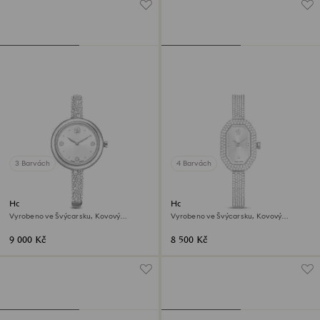
3 Barvách
4 Barvách
Hodinky Sublima bangle
Hodinky Dextera bangle
Vyrobeno ve Švýcarsku, Kovový
Vyrobeno ve Švýcarsku, Kovový
náramek, Stříbrný odstín, Nerezová
náramek, Stříbrný odstín, Nerezová
ocel
ocel
9 000 Kč
8 500 Kč