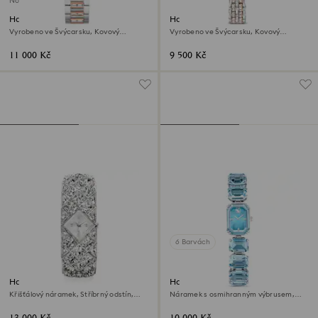
Novinka
Hodinky Matrix date
Hodinky Dextera octagon
Vyrobeno ve Švýcarsku, Kovový
Vyrobeno ve Švýcarsku, Kovový
náramek, Odstín růžového zlata,
náramek, Stříbrný odstín, Povrchová
Povrchová úprava použitím směsi kovů
úprava v růžovozlatém odstínu
11 000 Kč
9 500 Kč
6 Barvách
Hodinky Curiosa bangle
Hodinky
Křišťálový náramek, Stříbrný odstín,
Náramek s osmihranným výbrusem,
Nerezová ocel
Modrá, Nerezová ocel