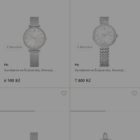
2 Barvách
3 Barvách
Hodinky Clarica
Hodinky Matrix tennis 7-link
Vyrobeno ve Švýcarsku, Kovový
Vyrobeno ve Švýcarsku, Kovový
náramek, Stříbrný odstín, Nerezová
náramek, Stříbrný odstín, Nerezová
ocel
ocel
6 500 Kč
7 800 Kč