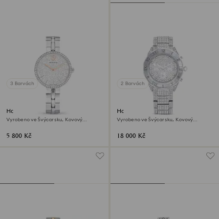
3 Barvách
2 Barvách
Hodinky Cosmopolitan
Hodinky Dextera lux
Vyrobeno ve Švýcarsku, Kovový
Vyrobeno ve Švýcarsku, Kovový
náramek, Stříbrný odstín, Nerezová
náramek, Stříbrný odstín, Nerezová
ocel
ocel
5 800 Kč
18 000 Kč