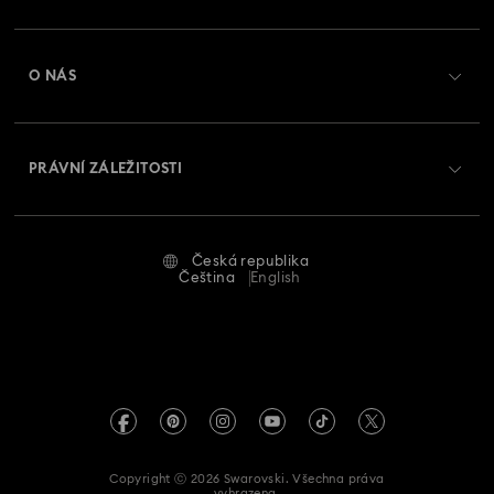
Registrovat
Kolekce hodinek Sublima
Kolekce hodinek Sublima Bangle
Zůstatek na dárkové kartě
O NÁS
Swarovski Club
Kolekce hodinek inspirovaná řadou Millenia
Zasílání
O Swarovski
Swarovski Crystal Society (SCS)
Vrácení a výměna
Kolekce křišťálových hodinek Imber
PRÁVNÍ ZÁLEŽITOSTI
Zaměstnání a kariéra
Stav opravy
Podmínky použití
Kolekce náramkových hodinek Imber
Alumni Community
Česká republika
Kontaktujte nás
Smluvní podmínky
Čeština
English
Kolekce náramků Matrix Bangle
Dárky k prvnímu výročí
Pro profesionály
Průvodce velikostmi
Zásady ochrany osobních údajů
Hodinky pozlacené v barvě Champagne
Mapa stránek
Vyhledávač prodejen
Tiráž
Swarovski Created Diamonds
Hodinky s koženými řemínky
Hodinky ve zlatém odstínu
Informace REACH
Kristallwelten
Chronografové hodinky
Hodinky s křišťálovým řemínkem
Copyright ⓒ 2026 Swarovski. Všechna práva
Prohlášení o přístupnosti
vyhrazena.