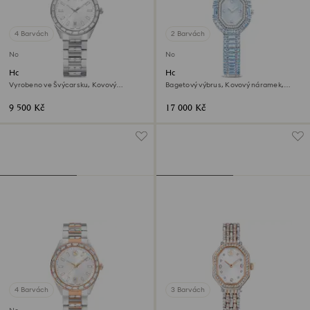
4 Barvách
2 Barvách
Novinka
Novinka
Hodinky Matrix date
Hodinky Matrix octagon
Vyrobeno ve Švýcarsku, Kovový
Bagetový výbrus, Kovový náramek,
náramek, Stříbrný odstín, Nerezová
Modrá, Nerezová ocel
ocel
9 500 Kč
17 000 Kč
4 Barvách
3 Barvách