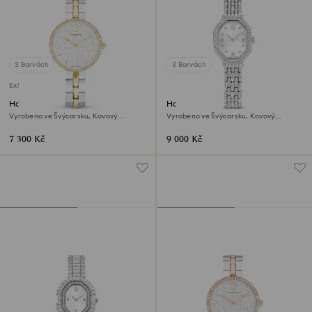
3 Barvách
3 Barvách
Exkluzivně on-line
Hodinky Cosmopolitan
Hodinky Dextera octagon
Vyrobeno ve Švýcarsku, Kovový
Vyrobeno ve Švýcarsku, Kovový
náramek, Stříbrný odstín, Povrchová
náramek, Stříbrný odstín, Nerezová
úprava použitím směsi kovů
ocel
7 300 Kč
9 000 Kč