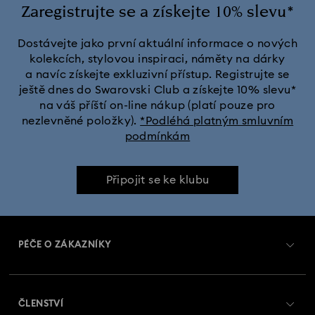
Kolekce Crystal Rock Oval
Kolekce Dextera Bangle
Zaregistrujte se a získejte 10% slevu*
Kolekce Illumina
Kolekce Octea Chrono
Dostávejte jako první aktuální informace o nových
kolekcích, stylovou inspiraci, náměty na dárky
a navíc získejte exkluzivní přístup. Registrujte se
Kolekce hodinek Attract
Kolekce hodinek Crystalline Aura
ještě dnes do Swarovski Club a získejte 10% slevu*
na váš příští on-line nákup (platí pouze pro
Kolekce hodinek Dextera Octagon
nezlevněné položky).
*Podléhá platným smluvním
podmínkám
Kolekce hodinek Imber Oval
Kolekce hodinek Matrix
Připojit se ke klubu
Kolekce hodinek Matrix Octagon
Kolekce hodinek Matrix Pearl Bangle
PÉČE O ZÁKAZNÍKY
Kolekce hodinek Matrix Tennis
Přehled zákaznických služeb
ČLENSTVÍ
Kolekce hodinek Matrix Tennis Chrono
Stav objednávky