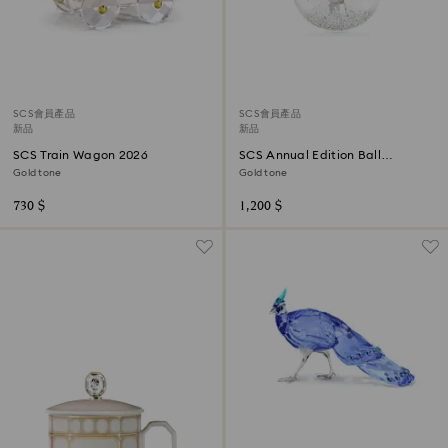
SCS會員產品
SCS會員產品
新品
新品
SCS Train Wagon 2026
SCS Annual Edition Ball
Ornament 2026
Gold tone
Gold tone
730 $
1,200 $