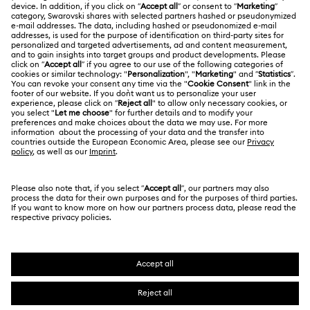
Swarovski Club
運送
關於 Swarovski
Swarovski Crystal Society (SCS)
退貨和換貨
法律條款
工作與職業
聯絡我們
使用條款
Alumni Community
香港特別行政區
尺寸標示
條款和條件
繁體中文
English
適用於專業人士
搜尋各地店舖
私隱
網站地圖
Cookie 同意
Swarovski Created Diamond *培育鑽石
版權
Kristallwelten
版權所有 ⓒ 2026 Swarovski. 保留所有權利。
有關 REACH 的資訊
SWAROVSKI及天鵝標誌是Swarovski AG的註冊商標。
Code of Conduct & Policies
資料保護同意聲明書