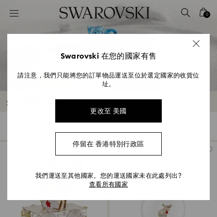
Accesskeys list
0
0 - Header
1 - Main content
2 - Footer
Swarovski 在您的國家有售
3 - Filter
請注意，我們只能將您的訂單物品運送至位於選定國家的收貨位
址。
4 - Search results
SCS獨家產品
更改至 美國
7 結果
過濾
分類條件
過
分
濾
類
停留在 香港特別行政區
條
件
我們運送至其他國家。您的運送國家未在此處列出?
查看所有國家