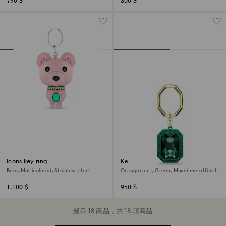
730 $
800 $
Icons key ring
Key ring
Bear, Multicolored, Stainless steel
Octagon cut, Green, Mixed metal finish
1,100 $
950 $
顯示 18 商品，共 18 項商品