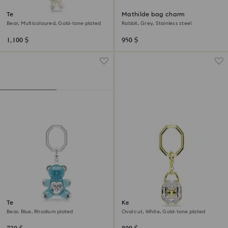
Teddy bag charm
Mathilde bag charm
Bear, Multicoloured, Gold-tone plated
Rabbit, Grey, Stainless steel
1,100 $
950 $
Teddy key ring
Key ring
Bear, Blue, Rhodium plated
Oval cut, White, Gold-tone plated