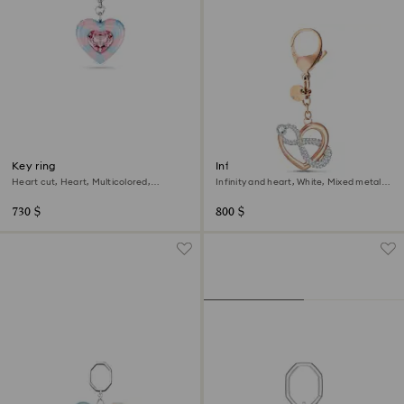
Key ring
Infinite bag charm
Heart cut, Heart, Multicolored,
Infinity and heart, White, Mixed metal
Rhodium plated
finish
730 $
800 $