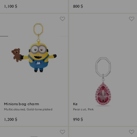
1,100 $
800 $
Minions bag charm
Key ring
Multicoloured, Gold-tone plated
Pear cut, Pink
1,200 $
950 $