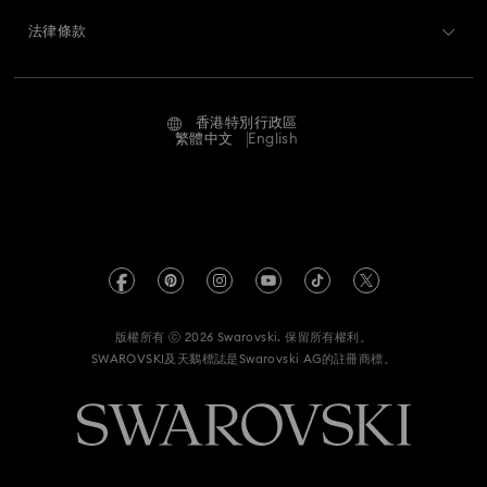
Swarovski Crystal Society (SCS)
退貨和換貨
法律條款
工作與職業
聯絡我們
使用條款
Alumni Community
香港特別行政區
尺寸標示
條款和條件
繁體中文
English
適用於專業人士
搜尋各地店舖
私隱
網站地圖
Cookie 同意
Swarovski Created Diamond *培育鑽石
版權
Kristallwelten
版權所有 ⓒ 2026 Swarovski. 保留所有權利。
有關 REACH 的資訊
SWAROVSKI及天鵝標誌是Swarovski AG的註冊商標。
Code of Conduct & Policies
資料保護同意聲明書
A類註冊人註冊證明書