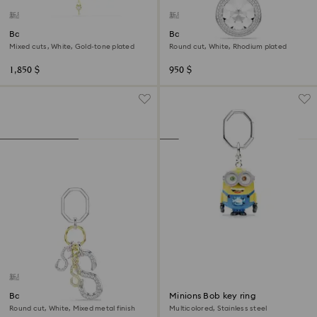
新品
新品
Bag charm
Bag charm
Mixed cuts, White, Gold-tone plated
Round cut, White, Rhodium plated
1,850 $
950 $
新品
Bag charm
Minions Bob key ring
Round cut, White, Mixed metal finish
Multicolored, Stainless steel