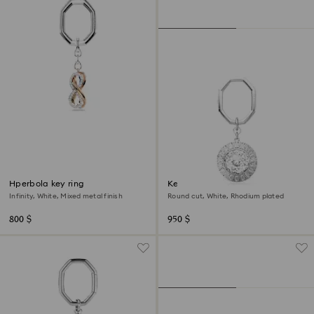
Hperbola key ring
Key ring
Infinity, White, Mixed metal finish
Round cut, White, Rhodium plated
800 $
950 $