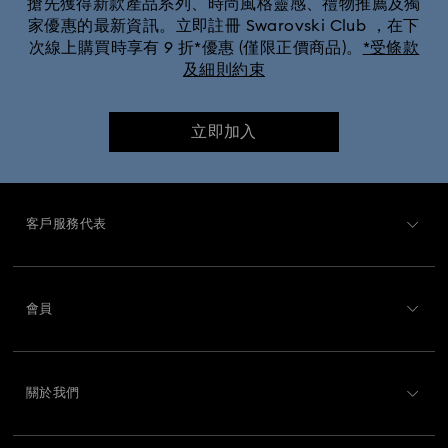
搶先獲得新款產品系列、時尚風格靈感、禮物推薦及獨
家優惠的最新資訊。立即註冊 Swarovski Club ，在下
次線上購買時享有 9 折*優惠 (僅限正價商品)。
*受條款
及細則約束
立即加入
客戶服務代表
客戶服務概述
會員
訂購狀況
註冊
禮品卡餘額
關於我們
Swarovski Club
運送
關於 Swarovski