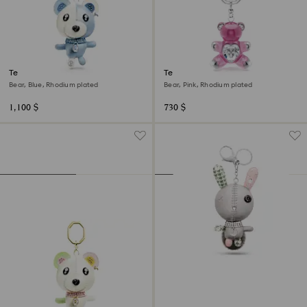
Teddy bag charm
Teddy key ring
Bear, Blue, Rhodium plated
Bear, Pink, Rhodium plated
1,100 $
730 $