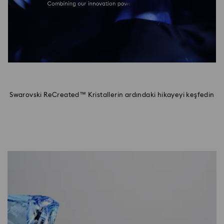
Swarovski ReCreated™ Kristallerin ardındaki hikayeyi keşfedin