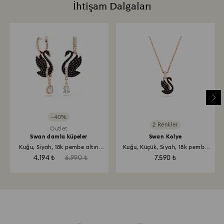
İhtişam Dalgaları
−40%
2 Renkler
Outlet
Swan damla küpeler
Swan Kolye
Kuğu, Siyah, 18k pembe altın
Kuğu, Küçük, Siyah, 18k pembe
rengi yüzey
altın rengi yüzey
4.194 ₺
6.990 ₺
7.590 ₺