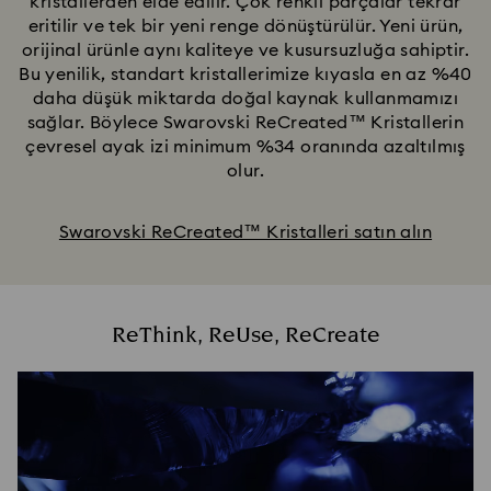
kristallerden elde edilir. Çok renkli parçalar tekrar
eritilir ve tek bir yeni renge dönüştürülür. Yeni ürün,
orijinal ürünle aynı kaliteye ve kusursuzluğa sahiptir.
Bu yenilik, standart kristallerimize kıyasla en az %40
daha düşük miktarda doğal kaynak kullanmamızı
sağlar. Böylece Swarovski ReCreated™ Kristallerin
çevresel ayak izi minimum %34 oranında azaltılmış
olur.
Swarovski ReCreated™ Kristalleri satın alın
ReThink, ReUse, ReCreate