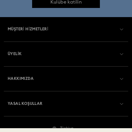
Kulübe katilin
MÜŞTERİ HİZMETLERİ
Müşteri Hizmetlerine Genel Bakış
ÜYELIK
Sipariş Takibi
Kayıt
Nakliye
HAKKIMIZDA
Swarovski Club
İade ve Değişim
Swarovski Hakkında
Bize Ulaşın
YASAL KOŞULLAR
İşler & Kariyer
Ölçü rehberi
Kullanım Koşulları
Alumni Community
Türkiye
Mağaza Bilgileri