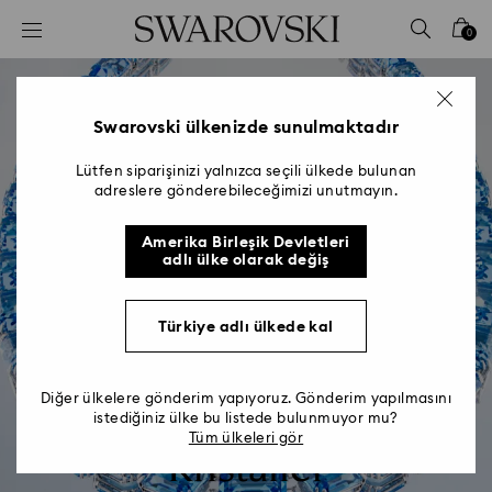
Accesskeys list
0
0 - Header
1 - Main content
2 - Footer
Swarovski ülkenizde sunulmaktadır
Lütfen siparişinizi yalnızca seçili ülkede bulunan
adreslere gönderebileceğimizi unutmayın.
Amerika Birleşik Devletleri
adlı ülke olarak değiş
Türkiye adlı ülkede kal
Diğer ülkelere gönderim yapıyoruz. Gönderim yapılmasını
Swarovski ReCreated™
istediğiniz ülke bu listede bulunmuyor mu?
Tüm ülkeleri gör
Kristaller